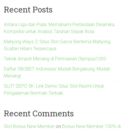
Recent Posts
Antara Liga dan Piala: Memahami Perbedaan Dinamika
Kompetisi untuk Analisis Taruhan Sepak Bola
Mahjong Ways 2: Situs Slot Gacor Bertema Mahjong,
Scatter Hitam Terpercaya
Teknik Ampuh Menang di Permainan Olympus1000
Daftar SBOBET Indonesia: Mudah Bergabung, Mudah
Menang!
SLOT DEPO 5K: Link Demo Situs Slot Resmi Untuk
Pengalaman Bermain Terbaik
Recent Comments
Slot Bonus New Member
on
Bonus New Member 100% di