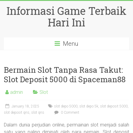
Skip
Informasi Game Terbaik
to
content
Hari Ini
Menu
Bermain Slot Tanpa Rasa Takut:
Slot Deposit 5000 di Spaceman88
admin
Slot
January 18, 2025
slot depo 5000
,
slot depo 5k
,
slot deposit 5000
,
slot deposit qris
,
slot qris
0 Comment
Dalam dunia perjudian online, permainan slot menjadi salah
satu yang paling diminati oleh para pemain. Slot deposit