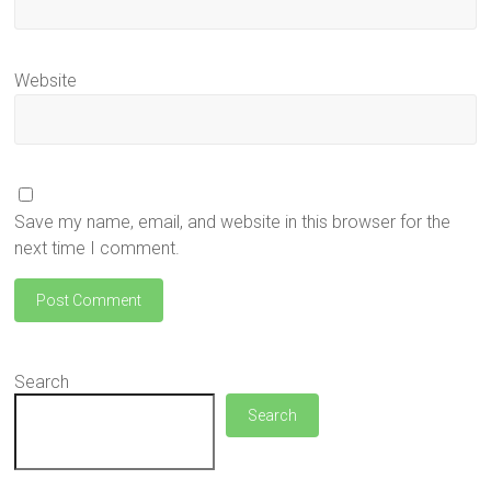
Website
Save my name, email, and website in this browser for the
next time I comment.
Search
Search