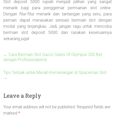
Slot deposit 5000 rupiah menjadi pilihan yang sangat
menarik bagi para penggemar permainan slot online.
Dengan fitur-fitur menarik dan tantangan yang seru, para
pemain dapat merasakan sensasi bermain slot dengan
modal yang terjangkau. Jadi, jangan ragu untuk mencoba
bermain slot deposit 5000 dan rasakan keseruannya
sekarang juga!
←
Cara Bermain Slot Gacor Gates Of Olympus 200 Bet
dengan Profesionalisme
Tips Terbaik untuk Meraih Kemenangan di Spaceman Slot
→
Leave a Reply
Your email address will not be published.
Required fields are
marked
*