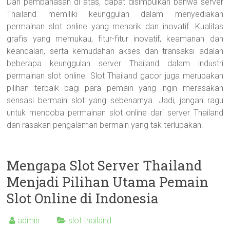
Dari pembahasan di atas, dapat disimpulkan bahwa server
Thailand memiliki keunggulan dalam menyediakan
permainan slot online yang menarik dan inovatif. Kualitas
grafis yang memukau, fitur-fitur inovatif, keamanan dan
keandalan, serta kemudahan akses dan transaksi adalah
beberapa keunggulan server Thailand dalam industri
permainan slot online. Slot Thailand gacor juga merupakan
pilihan terbaik bagi para pemain yang ingin merasakan
sensasi bermain slot yang sebenarnya. Jadi, jangan ragu
untuk mencoba permainan slot online dari server Thailand
dan rasakan pengalaman bermain yang tak terlupakan.
Mengapa Slot Server Thailand
Menjadi Pilihan Utama Pemain
Slot Online di Indonesia
admin
slot thailand