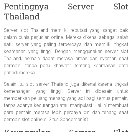
Pentingnya Server Slot
Thailand
Server slot Thailand memiliki reputasi yang sangat baik
dalam dunia perjudian online. Mereka dikenal sebagai salah
satu server yang paling terpercaya dan memiliki tingkat
keamanan yang tinggi. Dengan menggunakan server slot
Thailand, pemain dapat merasa aman dan nyaman saat
bermain, tanpa perlu khawatir tentang keamanan data
pribadi mereka.
Selain itu, slot server Thailand juga dikenal karena tingkat
kemenangan yang tinggi. Server ini didesain untuk
memberikan peluang menang yang adil bagi semua pemain,
tanpa adanya kecurangan atau manipulasi. Hal ini membuat
para pemain merasa lebih percaya diri dan tenang saat
bermain slot online di Situs Spaceman88.