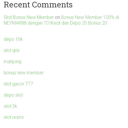
Recent Comments
Slot Bonus New Member
on
Bonus New Member 100% di
NEYMAR88 dengan TO Kecil dan Depo 20 Bonus 20
depo 10k
slot qris
mahjong
bonus new member
slot gacor 777
depo slot
slot 5k
slot resmi