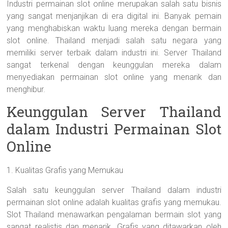
Industri permainan slot online merupakan salah satu bisnis
yang sangat menjanjikan di era digital ini. Banyak pemain
yang menghabiskan waktu luang mereka dengan bermain
slot online. Thailand menjadi salah satu negara yang
memiliki server terbaik dalam industri ini. Server Thailand
sangat terkenal dengan keunggulan mereka dalam
menyediakan permainan slot online yang menarik dan
menghibur.
Keunggulan Server Thailand
dalam Industri Permainan Slot
Online
1. Kualitas Grafis yang Memukau
Salah satu keunggulan server Thailand dalam industri
permainan slot online adalah kualitas grafis yang memukau.
Slot Thailand menawarkan pengalaman bermain slot yang
sangat realistis dan menarik. Grafis yang ditawarkan oleh