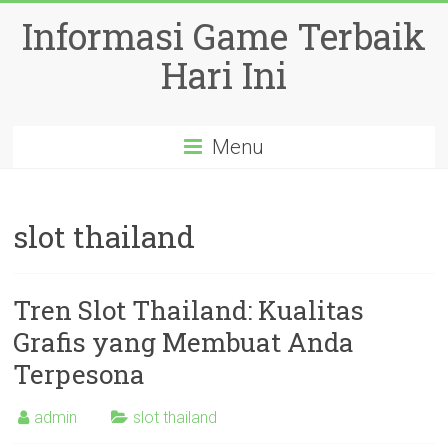
Skip
Informasi Game Terbaik
to
content
Hari Ini
Menu
slot thailand
Tren Slot Thailand: Kualitas
Grafis yang Membuat Anda
Terpesona
admin
slot thailand