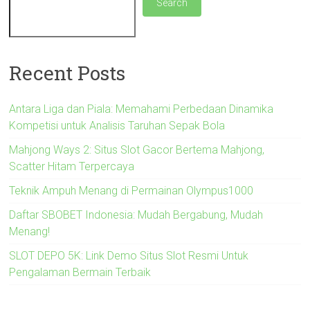
Search
Recent Posts
Antara Liga dan Piala: Memahami Perbedaan Dinamika
Kompetisi untuk Analisis Taruhan Sepak Bola
Mahjong Ways 2: Situs Slot Gacor Bertema Mahjong,
Scatter Hitam Terpercaya
Teknik Ampuh Menang di Permainan Olympus1000
Daftar SBOBET Indonesia: Mudah Bergabung, Mudah
Menang!
SLOT DEPO 5K: Link Demo Situs Slot Resmi Untuk
Pengalaman Bermain Terbaik