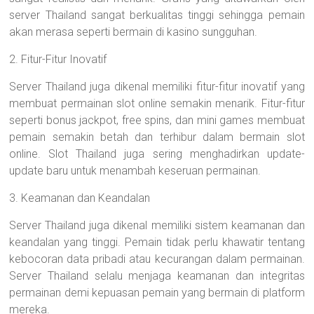
server Thailand sangat berkualitas tinggi sehingga pemain
akan merasa seperti bermain di kasino sungguhan.
2. Fitur-Fitur Inovatif
Server Thailand juga dikenal memiliki fitur-fitur inovatif yang
membuat permainan slot online semakin menarik. Fitur-fitur
seperti bonus jackpot, free spins, dan mini games membuat
pemain semakin betah dan terhibur dalam bermain slot
online. Slot Thailand juga sering menghadirkan update-
update baru untuk menambah keseruan permainan.
3. Keamanan dan Keandalan
Server Thailand juga dikenal memiliki sistem keamanan dan
keandalan yang tinggi. Pemain tidak perlu khawatir tentang
kebocoran data pribadi atau kecurangan dalam permainan.
Server Thailand selalu menjaga keamanan dan integritas
permainan demi kepuasan pemain yang bermain di platform
mereka.