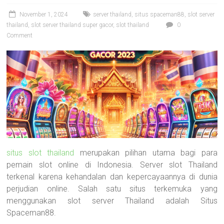
November 1, 2024
server thailand
,
situs spaceman88
,
slot server
thailand
,
slot server thailand super gacor
,
slot thailand
0
Comment
situs slot thailand
merupakan pilihan utama bagi para
pemain slot online di Indonesia. Server slot Thailand
terkenal karena kehandalan dan kepercayaannya di dunia
perjudian online. Salah satu situs terkemuka yang
menggunakan slot server Thailand adalah Situs
Spaceman88.