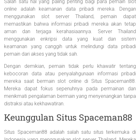
Salah satu hal yang paling penting bagi para pemain slot
online adalah keamanan data pribadi mereka. Dengan
menggunakan slot server Thailand, pemain dapat
memastikan bahwa informasi pribadi mereka akan tetap
aman dan terjaga kerahasiaannya. Server Thailand
menggunakan enkripsi data yang kuat dan sistem
keamanan yang canggih untuk melindungi data pribadi
pemain dari akses yang tidak sah.
Dengan demikian, pemain tidak perlu khawatir tentang
kebocoran data atau penyalahgunaan informasi pribadi
mereka saat bermain slot online di Situs Spaceman88.
Mereka dapat fokus sepenuhnya pada permainan dan
menikmati pengalaman bermain yang menyenangkan tanpa
distraksi atau kekhawatiran.
Keunggulan Situs Spaceman88
Situs Spaceman88 adalah salah satu situs terkemuka di
Indonesia yang menggunakan slot server Thailand. Mereka