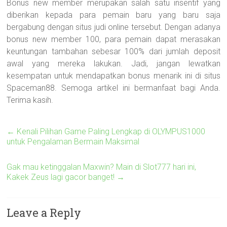
Bonus new member merupakan salah satu insentif yang
diberikan kepada para pemain baru yang baru saja
bergabung dengan situs judi online tersebut. Dengan adanya
bonus new member 100, para pemain dapat merasakan
keuntungan tambahan sebesar 100% dari jumlah deposit
awal yang mereka lakukan. Jadi, jangan lewatkan
kesempatan untuk mendapatkan bonus menarik ini di situs
Spaceman88. Semoga artikel ini bermanfaat bagi Anda.
Terima kasih.
←
Kenali Pilihan Game Paling Lengkap di OLYMPUS1000
untuk Pengalaman Bermain Maksimal
Gak mau ketinggalan Maxwin? Main di Slot777 hari ini,
Kakek Zeus lagi gacor banget!
→
Leave a Reply