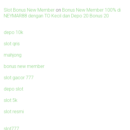
Slot Bonus New Member
on
Bonus New Member 100% di
NEYMAR88 dengan TO Kecil dan Depo 20 Bonus 20
depo 10k
slot qris
mahjong
bonus new member
slot gacor 777
depo slot
slot 5k
slot resmi
slot777