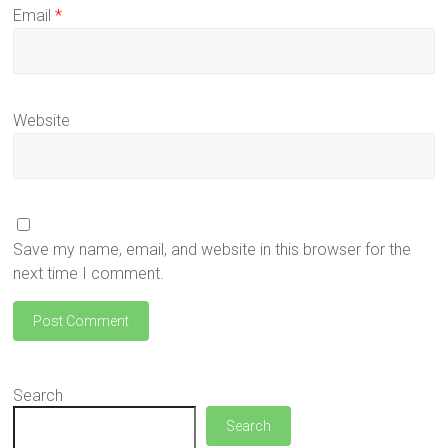
Email
*
Website
Save my name, email, and website in this browser for the
next time I comment.
Search
Search