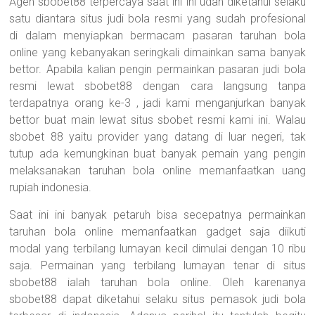
Agen sbobet88 terpercaya saat ini ini udah diketahui selaku
satu diantara situs judi bola resmi yang sudah profesional
di dalam menyiapkan bermacam pasaran taruhan bola
online yang kebanyakan seringkali dimainkan sama banyak
bettor. Apabila kalian pengin permainkan pasaran judi bola
resmi lewat sbobet88 dengan cara langsung tanpa
terdapatnya orang ke-3 , jadi kami menganjurkan banyak
bettor buat main lewat situs sbobet resmi kami ini. Walau
sbobet 88 yaitu provider yang datang di luar negeri, tak
tutup ada kemungkinan buat banyak pemain yang pengin
melaksanakan taruhan bola online memanfaatkan uang
rupiah indonesia.
Saat ini ini banyak petaruh bisa secepatnya permainkan
taruhan bola online memanfaatkan gadget saja diikuti
modal yang terbilang lumayan kecil dimulai dengan 10 ribu
saja. Permainan yang terbilang lumayan tenar di situs
sbobet88 ialah taruhan bola online. Oleh karenanya
sbobet88 dapat diketahui selaku situs pemasok judi bola