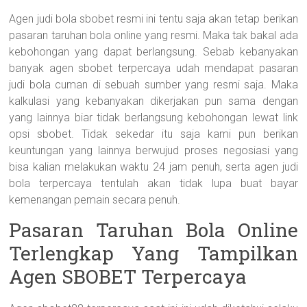
Agen judi bola sbobet resmi ini tentu saja akan tetap berikan
pasaran taruhan bola online yang resmi. Maka tak bakal ada
kebohongan yang dapat berlangsung. Sebab kebanyakan
banyak agen sbobet terpercaya udah mendapat pasaran
judi bola cuman di sebuah sumber yang resmi saja. Maka
kalkulasi yang kebanyakan dikerjakan pun sama dengan
yang lainnya biar tidak berlangsung kebohongan lewat link
opsi sbobet. Tidak sekedar itu saja kami pun berikan
keuntungan yang lainnya berwujud proses negosiasi yang
bisa kalian melakukan waktu 24 jam penuh, serta agen judi
bola terpercaya tentulah akan tidak lupa buat bayar
kemenangan pemain secara penuh.
Pasaran Taruhan Bola Online
Terlengkap Yang Tampilkan
Agen SBOBET Terpercaya