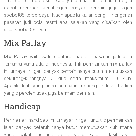
terbesar di indonesia. Adanya perihal itu tentulah begitu
dapat memberi keuntungan banyak pemain juga agen
sbobet88 terpercaya. Nach apabila kalian pengin mengenali
pasaran judi bola resmi apa sajakah yang disajikan oleh
situs sbobet88 resmi.
Mix Parlay
Mix Parlay yaitu satu diantara macam pasaran judi bola
ternama yang ada di indonesia. Trik permainkan mix parlay
ini lumayan ringan, banyak pemain hanya butuh memutuskan
sekurang-kurangnya 3 klub serta maksimum 10 klub.
Apabila klub yang anda putuskan menang tentulah hadiah
yang diperoleh tidak juga bermain bermain.
Handicap
Permainan handicap ini lumayan ringan untuk dipermainkan
ialah banyak petaruh hanya butuh memutuskan klub mana
yang bakal menang serta yang kalah. Hasil akhir