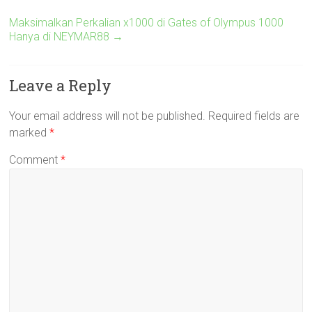
Maksimalkan Perkalian x1000 di Gates of Olympus 1000
Hanya di NEYMAR88
→
Leave a Reply
Your email address will not be published.
Required fields are
marked
*
Comment
*