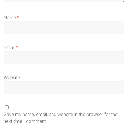
Name
*
Email
*
Website
Save my name, email, and website in this browser for the
next time I comment.