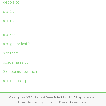
depo slot
slot 5k
slot resmi
slot777
slot gacor hari ini
slot resmi
spaceman slot
Slot bonus new member
slot deposit qris
Copyright © 2026
Informasi Game Terbaik Hari Ini
. All rights reserved.
Theme:
Accelerate
by ThemeGrill. Powered by
WordPress
.