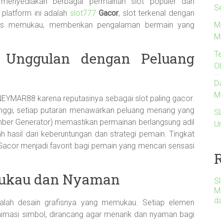
g menyediakan berbagai permainan slot populer dan
S
 platform ini adalah
slot777
Gacor
, slot terkenal dengan
afis memukau, memberikan pengalaman bermain yang
M
M
t Unggulan dengan Peluang
T
O
D
M
NEYMAR88 karena reputasinya sebagai slot paling gacor.
inggi, setiap putaran menawarkan peluang menang yang
S
er Generator) memastikan permainan berlangsung adil
U
 hasil dari keberuntungan dan strategi pemain. Tingkat
cor menjadi favorit bagi pemain yang mencari sensasi
mukau dan Nyaman
S
M
d
alah desain grafisnya yang memukau. Setiap elemen
animasi simbol, dirancang agar menarik dan nyaman bagi