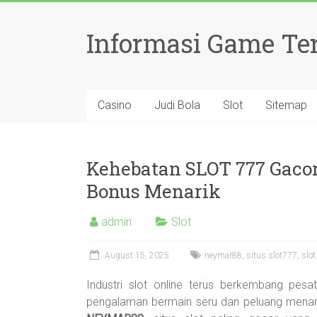
Skip
to
Informasi Game Ter
content
Casino
Judi Bola
Slot
Sitemap
Kehebatan SLOT 777 Gaco
Bonus Menarik
admin
Slot
August 15, 2025
neymar88
,
situs slot777
,
slot
Industri slot online terus berkembang pes
pengalaman bermain seru dan peluang menang 