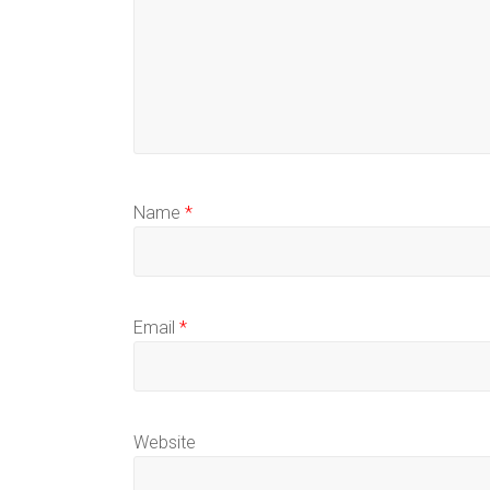
Name
*
Email
*
Website