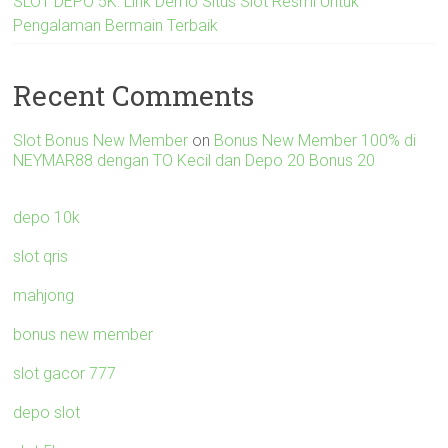
SLOT DEPO 5K: Link Demo Situs Slot Resmi Untuk
Pengalaman Bermain Terbaik
Recent Comments
Slot Bonus New Member
on
Bonus New Member 100% di
NEYMAR88 dengan TO Kecil dan Depo 20 Bonus 20
depo 10k
slot qris
mahjong
bonus new member
slot gacor 777
depo slot