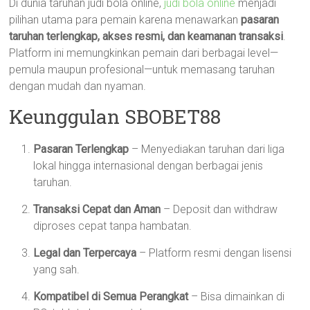
Di dunia taruhan judi bola online,
judi bola online
menjadi
pilihan utama para pemain karena menawarkan
pasaran
taruhan terlengkap, akses resmi, dan keamanan transaksi
.
Platform ini memungkinkan pemain dari berbagai level—
pemula maupun profesional—untuk memasang taruhan
dengan mudah dan nyaman.
Keunggulan SBOBET88
Pasaran Terlengkap
– Menyediakan taruhan dari liga
lokal hingga internasional dengan berbagai jenis
taruhan.
Transaksi Cepat dan Aman
– Deposit dan withdraw
diproses cepat tanpa hambatan.
Legal dan Terpercaya
– Platform resmi dengan lisensi
yang sah.
Kompatibel di Semua Perangkat
– Bisa dimainkan di