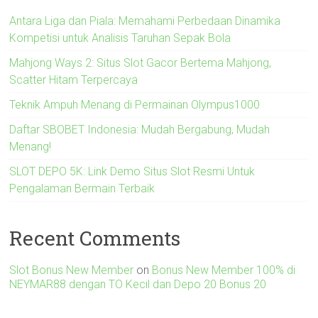
Antara Liga dan Piala: Memahami Perbedaan Dinamika
Kompetisi untuk Analisis Taruhan Sepak Bola
Mahjong Ways 2: Situs Slot Gacor Bertema Mahjong,
Scatter Hitam Terpercaya
Teknik Ampuh Menang di Permainan Olympus1000
Daftar SBOBET Indonesia: Mudah Bergabung, Mudah
Menang!
SLOT DEPO 5K: Link Demo Situs Slot Resmi Untuk
Pengalaman Bermain Terbaik
Recent Comments
Slot Bonus New Member
on
Bonus New Member 100% di
NEYMAR88 dengan TO Kecil dan Depo 20 Bonus 20