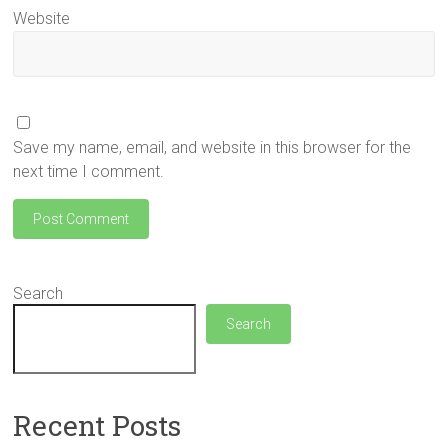
Website
Save my name, email, and website in this browser for the
next time I comment.
Search
Search
Recent Posts