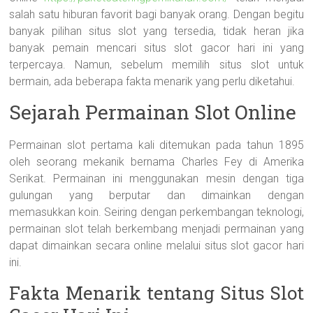
salah satu hiburan favorit bagi banyak orang. Dengan begitu
banyak pilihan situs slot yang tersedia, tidak heran jika
banyak pemain mencari situs slot gacor hari ini yang
terpercaya. Namun, sebelum memilih situs slot untuk
bermain, ada beberapa fakta menarik yang perlu diketahui.
Sejarah Permainan Slot Online
Permainan slot pertama kali ditemukan pada tahun 1895
oleh seorang mekanik bernama Charles Fey di Amerika
Serikat. Permainan ini menggunakan mesin dengan tiga
gulungan yang berputar dan dimainkan dengan
memasukkan koin. Seiring dengan perkembangan teknologi,
permainan slot telah berkembang menjadi permainan yang
dapat dimainkan secara online melalui situs slot gacor hari
ini.
Fakta Menarik tentang Situs Slot