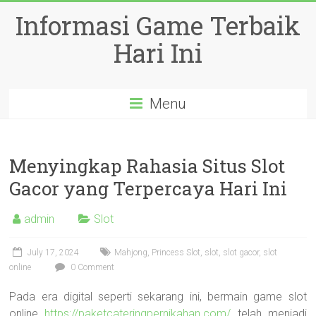
Skip
Informasi Game Terbaik
to
content
Hari Ini
Menu
Menyingkap Rahasia Situs Slot
Gacor yang Terpercaya Hari Ini
admin
Slot
July 17, 2024
Mahjong
,
Princess Slot
,
slot
,
slot gacor
,
slot
online
0 Comment
Pada era digital seperti sekarang ini, bermain game slot
online
https://paketcateringpernikahan.com/
telah menjadi