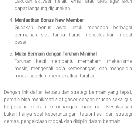
Lakukan aktivasi melalui email atau SMS agar akun
dapat langsung digunakan.
Manfaatkan Bonus New Member
Gunakan bonus awal untuk mencoba berbagai
permainan slot tanpa harus mengeluarkan modal
besar.
Mulai Bermain dengan Taruhan Minimal
Taruhan kecil membantu memahami mekanisme
mesin, mengenali pola kemenangan, dan mengelola
modal sebelum meningkatkan taruhan.
Dengan link daftar terbaru dan strategi bermain yang tepat,
pemain bisa menikmati slot gacor dengan mudah sekaligus
berpeluang meraih kemenangan maksimal. Kesuksesan
bukan hanya soal keberuntungan, tetapi hasil dari strategi
cerdas, pengelolaan modal, dan disiplin dalam bermain.