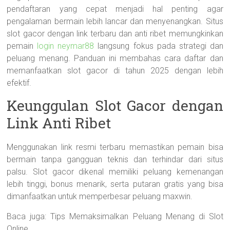
pendaftaran yang cepat menjadi hal penting agar
pengalaman bermain lebih lancar dan menyenangkan. Situs
slot gacor dengan link terbaru dan anti ribet memungkinkan
pemain
login neymar88
langsung fokus pada strategi dan
peluang menang. Panduan ini membahas cara daftar dan
memanfaatkan slot gacor di tahun 2025 dengan lebih
efektif.
Keunggulan Slot Gacor dengan
Link Anti Ribet
Menggunakan link resmi terbaru memastikan pemain bisa
bermain tanpa gangguan teknis dan terhindar dari situs
palsu. Slot gacor dikenal memiliki peluang kemenangan
lebih tinggi, bonus menarik, serta putaran gratis yang bisa
dimanfaatkan untuk memperbesar peluang maxwin.
Baca juga: Tips Memaksimalkan Peluang Menang di Slot
Online