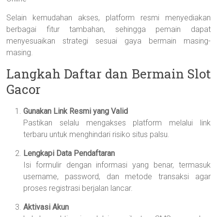
Selain kemudahan akses, platform resmi menyediakan
berbagai fitur tambahan, sehingga pemain dapat
menyesuaikan strategi sesuai gaya bermain masing-
masing.
Langkah Daftar dan Bermain Slot
Gacor
Gunakan Link Resmi yang Valid
Pastikan selalu mengakses platform melalui link
terbaru untuk menghindari risiko situs palsu.
Lengkapi Data Pendaftaran
Isi formulir dengan informasi yang benar, termasuk
username, password, dan metode transaksi agar
proses registrasi berjalan lancar.
Aktivasi Akun