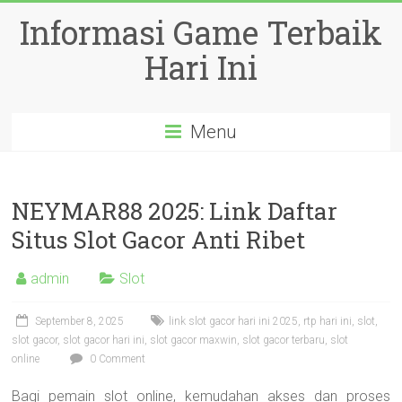
Skip
Informasi Game Terbaik
to
content
Hari Ini
Menu
NEYMAR88 2025: Link Daftar
Situs Slot Gacor Anti Ribet
admin
Slot
September 8, 2025
link slot gacor hari ini 2025
,
rtp hari ini
,
slot
,
slot gacor
,
slot gacor hari ini
,
slot gacor maxwin
,
slot gacor terbaru
,
slot
online
0 Comment
Bagi pemain slot online, kemudahan akses dan proses