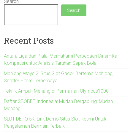
Search
Search
Recent Posts
Antara Liga dan Piala: Memahami Perbedaan Dinamika
Kompetisi untuk Analisis Taruhan Sepak Bola
Mahjong Ways 2: Situs Slot Gacor Bertema Mahjong,
Scatter Hitam Terpercaya
Teknik Ampuh Menang di Permainan Olympus1000
Daftar SBOBET Indonesia: Mudah Bergabung, Mudah
Menang!
SLOT DEPO 5K: Link Demo Situs Slot Resmi Untuk
Pengalaman Bermain Terbaik