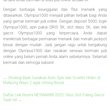
Dengan berbagai keunggulan dan fitur menarik yang
ditawarkan, Olympus1000 menjadi pilihan terbaik bagi Anda
yang gemar bermain judi online. Dengan deposit 5000, login
Olympus1000, spin pakai QRIS 5K, slot depo 5K, dan link
gacor Olympus1000 yang terpercaya, Anda dapat
menikmati berbagai permainan menarik dan meraih jackpot
besar dengan mudah. Jadi, jangan ragu untuk bergabung
dengan Olympus1000 dan rasakan sensasi bermain judi
online yang belum pernah Anda alami sebelumnya. Selamat
bermain dan semoga sukses!
←
Strategi Bijak Gunakan Auto Spin dan Scatter Hitam di
Mahjong Ways 2 agar Untung Besar
Daftar Link Resmi NEYMAR88 2025, Situs Slot Paling Gacor
Saat Ini!
→