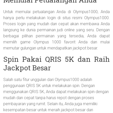
Untuk memulai petualangan Anda di Olympus1000, Anda
hanya perlu melakukan login di situs resmi Olympus1000.
Proses login yang mudah dan cepat akan membawa Anda
langsung ke dunia permainan judi online yang seru. Dengan
berbagai pilihan permainan yang tersedia, Anda dapat
memilih game Olympus 1000 favorit Anda dan mulai
memutar gulungan untuk mendapatkan jackpot besar.
Spin Pakai QRIS 5K dan Raih
Jackpot Besar
Salah satu fitur unggulan dari Olympus1000 adalah
penggunaan QRIS 5K untuk melakukan spin. Dengan
menggunakan QRIS 5K, Anda dapat melakukan spin dengan
mudah dan cepat tanpa harus repot dengan proses
pembayaran yang rumit. Selain itu, Anda juga memiliki
kesempatan besar untuk meraih jackpot besar dan