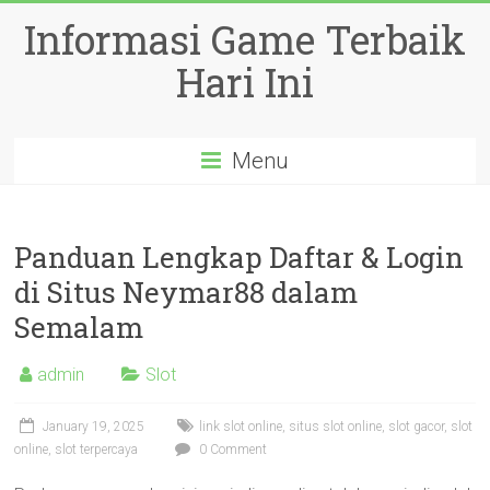
Skip
Informasi Game Terbaik
to
content
Hari Ini
Menu
Panduan Lengkap Daftar & Login
di Situs Neymar88 dalam
Semalam
admin
Slot
January 19, 2025
link slot online
,
situs slot online
,
slot gacor
,
slot
online
,
slot terpercaya
0 Comment