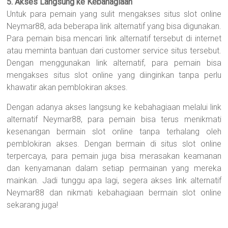
5. Akses Langsung ke Kebahagiaan
Untuk para pemain yang sulit mengakses situs slot online
Neymar88, ada beberapa link alternatif yang bisa digunakan.
Para pemain bisa mencari link alternatif tersebut di internet
atau meminta bantuan dari customer service situs tersebut.
Dengan menggunakan link alternatif, para pemain bisa
mengakses situs slot online yang diinginkan tanpa perlu
khawatir akan pemblokiran akses.
Dengan adanya akses langsung ke kebahagiaan melalui link
alternatif Neymar88, para pemain bisa terus menikmati
kesenangan bermain slot online tanpa terhalang oleh
pemblokiran akses. Dengan bermain di situs slot online
terpercaya, para pemain juga bisa merasakan keamanan
dan kenyamanan dalam setiap permainan yang mereka
mainkan. Jadi tunggu apa lagi, segera akses link alternatif
Neymar88 dan nikmati kebahagiaan bermain slot online
sekarang juga!