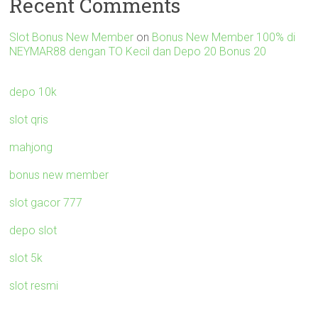
Recent Comments
Slot Bonus New Member
on
Bonus New Member 100% di
NEYMAR88 dengan TO Kecil dan Depo 20 Bonus 20
depo 10k
slot qris
mahjong
bonus new member
slot gacor 777
depo slot
slot 5k
slot resmi