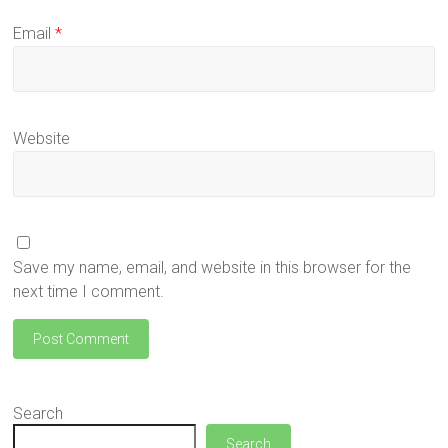
Email
*
Website
Save my name, email, and website in this browser for the
next time I comment.
Search
Search