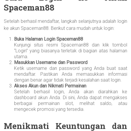
Spaceman88
Setelah berhasil mendaftar, langkah selanjutnya adalah login
ke akun Spaceman88. Berikut cara mudah untuk login:
Buka Halaman Login Spaceman88
Kunjungi situs resmi Spaceman88 dan klik tombol
“Login” yang biasanya terletak di bagian atas halaman
utama.
Masukkan Username dan Password
Ketik username dan password yang Anda buat saat
mendaftar. Pastikan Anda memasukkan informasi
dengan benar agar tidak terjadi kesalahan saat login.
Akses Akun dan Nikmati Permainan
Setelah berhasil login, Anda akan diarahkan ke
dashboard akun Anda. Di sini, Anda dapat mengakses
berbagai permainan slot, melihat saldo, atau
mengecek promosi yang tersedia.
Menikmati Keuntungan dan