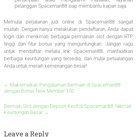
pelanggan Spaceman88 siap membantu kapan saja.
Memulai perjalanan judi online di Spaceman88 sangat
mudah. Dengan hanya melakukan pendaftaran, Anda dapat
login dan menikmati berbagai permainan slot dengan RTP
tinggi dan fitur bonus yang menguntungkan. Jangan ragu
untuk mendaftar melalui link Spaceman88, manfaatkan
berbagai keuntungan yang tersedia, dan mulai petualangan
Anda untuk meraih kemenangan besar!
←
Maksimalkan Pengalaman Bermain di Spaceman88
dengan Bonus New Member 100
Bermain Slot dengan Deposit Kecil di Spaceman88: Nikmati
Keuntungan Besar
→
Leave a Reply