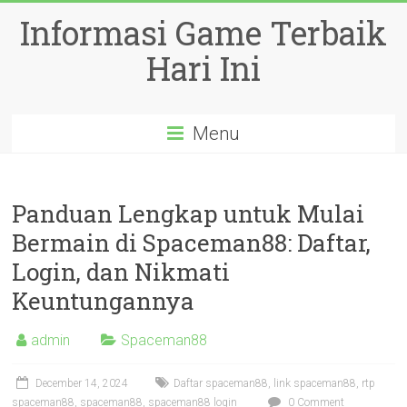
Skip
Informasi Game Terbaik
to
content
Hari Ini
Menu
Panduan Lengkap untuk Mulai
Bermain di Spaceman88: Daftar,
Login, dan Nikmati
Keuntungannya
admin
Spaceman88
December 14, 2024
Daftar spaceman88
,
link spaceman88
,
rtp
spaceman88
,
spaceman88
,
spaceman88 login
0 Comment