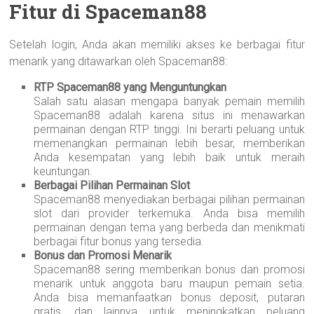
Fitur di Spaceman88
Setelah login, Anda akan memiliki akses ke berbagai fitur
menarik yang ditawarkan oleh Spaceman88:
RTP Spaceman88 yang Menguntungkan
Salah satu alasan mengapa banyak pemain memilih
Spaceman88 adalah karena situs ini menawarkan
permainan dengan RTP tinggi. Ini berarti peluang untuk
memenangkan permainan lebih besar, memberikan
Anda kesempatan yang lebih baik untuk meraih
keuntungan.
Berbagai Pilihan Permainan Slot
Spaceman88 menyediakan berbagai pilihan permainan
slot dari provider terkemuka. Anda bisa memilih
permainan dengan tema yang berbeda dan menikmati
berbagai fitur bonus yang tersedia.
Bonus dan Promosi Menarik
Spaceman88 sering memberikan bonus dan promosi
menarik untuk anggota baru maupun pemain setia.
Anda bisa memanfaatkan bonus deposit, putaran
gratis, dan lainnya untuk meningkatkan peluang