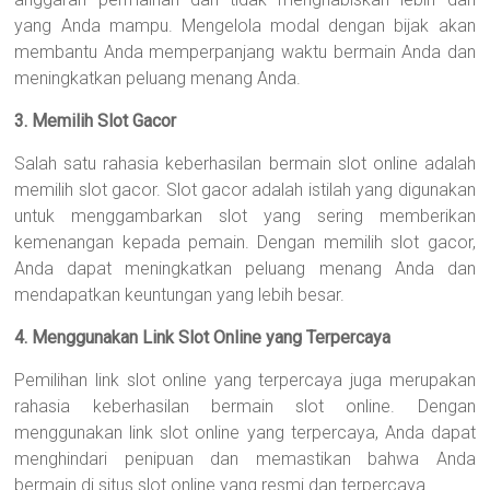
yang Anda mampu. Mengelola modal dengan bijak akan
membantu Anda memperpanjang waktu bermain Anda dan
meningkatkan peluang menang Anda.
3. Memilih Slot Gacor
Salah satu rahasia keberhasilan bermain slot online adalah
memilih slot gacor. Slot gacor adalah istilah yang digunakan
untuk menggambarkan slot yang sering memberikan
kemenangan kepada pemain. Dengan memilih slot gacor,
Anda dapat meningkatkan peluang menang Anda dan
mendapatkan keuntungan yang lebih besar.
4. Menggunakan Link Slot Online yang Terpercaya
Pemilihan link slot online yang terpercaya juga merupakan
rahasia keberhasilan bermain slot online. Dengan
menggunakan link slot online yang terpercaya, Anda dapat
menghindari penipuan dan memastikan bahwa Anda
bermain di situs slot online yang resmi dan terpercaya.