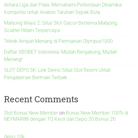
Antara Liga dan Piala: Memahami Perbedaan Dinamika
Kompetisi untuk Analisis Taruhan Sepak Bola
Mahjong Ways 2: Situs Slot Gacor Bertema Mahjong,
Scatter Hitam Terpercaya
Teknik Ampuh Menang di Permainan Olympus1000
Daftar SBOBET Indonesia: Mudah Bergabung, Mudah
Menang!
SLOT DEPO 5K: Link Demo Situs Slot Resmi Untuk
Pengalaman Bermain Terbaik
Recent Comments
Slot Bonus New Member
on
Bonus New Member 100% di
NEYMAR88 dengan TO Kecil dan Depo 20 Bonus 20
depo 10k