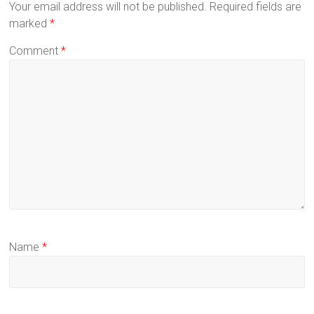
Your email address will not be published.
Required fields are
marked
*
Comment
*
Name
*