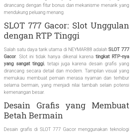
dirancang dengan fitur bonus dan mekanisme menarik yang
mendukung peluang menang.
SLOT 777 Gacor: Slot Unggulan
dengan RTP Tinggi
Salah satu daya tarik utama di NEYMAR88 adalah
SLOT 777
Gacor
. Slot ini tidak hanya dikenal karena
tingkat RTP-nya
yang sangat tinggi
, tetapi juga karena desain grafis yang
dirancang secara detail dan modern. Tampilan visual yang
memukau membuat pemain merasa nyaman dan terhibur
selama bermain, yang menjadi nilai tambah selain potensi
kemenangan besar.
Desain Grafis yang Membuat
Betah Bermain
Desain grafis di SLOT 777 Gacor menggunakan teknologi