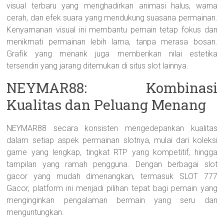
visual terbaru yang menghadirkan animasi halus, warna
cerah, dan efek suara yang mendukung suasana permainan.
Kenyamanan visual ini membantu pemain tetap fokus dan
menikmati permainan lebih lama, tanpa merasa bosan.
Grafik yang menarik juga memberikan nilai estetika
tersendiri yang jarang ditemukan di situs slot lainnya.
NEYMAR88: Kombinasi
Kualitas dan Peluang Menang
NEYMAR88 secara konsisten mengedepankan kualitas
dalam setiap aspek permainan slotnya, mulai dari koleksi
game yang lengkap, tingkat RTP yang kompetitif, hingga
tampilan yang ramah pengguna. Dengan berbagai slot
gacor yang mudah dimenangkan, termasuk SLOT 777
Gacor, platform ini menjadi pilihan tepat bagi pemain yang
menginginkan pengalaman bermain yang seru dan
menguntungkan.