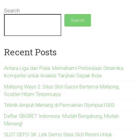
Search
Search
Recent Posts
Antara Liga dan Piala: Memahami Perbedaan Dinamika
Kompetisi untuk Analisis Taruhan Sepak Bola
Mahjong Ways 2: Situs Slot Gacor Bertema Mahjong,
Scatter Hitam Terpercaya
Teknik Ampuh Menang di Permainan Olympus1000
Daftar SBOBET Indonesia: Mudah Bergabung, Mudah
Menang!
SLOT DEPO 5K: Link Demo Situs Slot Resmi Untuk