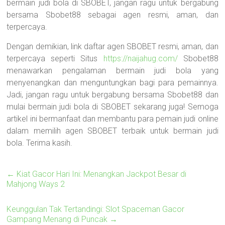
bermain judi bola di SBOBET, jangan ragu untuk bergabung
bersama Sbobet88 sebagai agen resmi, aman, dan
terpercaya.
Dengan demikian, link daftar agen SBOBET resmi, aman, dan
terpercaya seperti Situs
https://naijahug.com/
Sbobet88
menawarkan pengalaman bermain judi bola yang
menyenangkan dan menguntungkan bagi para pemainnya.
Jadi, jangan ragu untuk bergabung bersama Sbobet88 dan
mulai bermain judi bola di SBOBET sekarang juga! Semoga
artikel ini bermanfaat dan membantu para pemain judi online
dalam memilih agen SBOBET terbaik untuk bermain judi
bola. Terima kasih.
←
Kiat Gacor Hari Ini: Menangkan Jackpot Besar di
Mahjong Ways 2
Keunggulan Tak Tertandingi: Slot Spaceman Gacor
Gampang Menang di Puncak
→