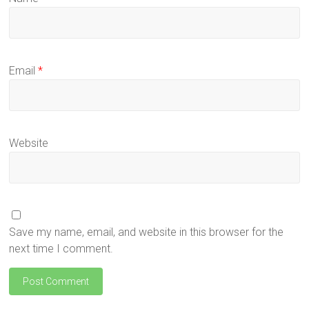
Email
*
Website
Save my name, email, and website in this browser for the
next time I comment.