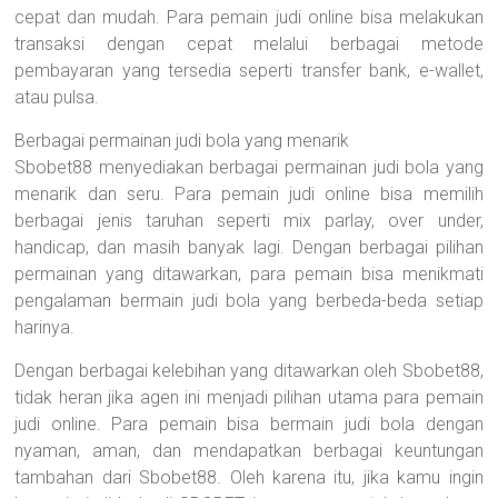
cepat dan mudah. Para pemain judi online bisa melakukan
transaksi dengan cepat melalui berbagai metode
pembayaran yang tersedia seperti transfer bank, e-wallet,
atau pulsa.
Berbagai permainan judi bola yang menarik
Sbobet88 menyediakan berbagai permainan judi bola yang
menarik dan seru. Para pemain judi online bisa memilih
berbagai jenis taruhan seperti mix parlay, over under,
handicap, dan masih banyak lagi. Dengan berbagai pilihan
permainan yang ditawarkan, para pemain bisa menikmati
pengalaman bermain judi bola yang berbeda-beda setiap
harinya.
Dengan berbagai kelebihan yang ditawarkan oleh Sbobet88,
tidak heran jika agen ini menjadi pilihan utama para pemain
judi online. Para pemain bisa bermain judi bola dengan
nyaman, aman, dan mendapatkan berbagai keuntungan
tambahan dari Sbobet88. Oleh karena itu, jika kamu ingin