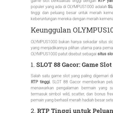
game slot berkualitas tinggi dengan
RTP yan
populer yang ada di OLYMPUS1000 adalah
SL
tinggi dan peluang besar untuk meraih ke
keberuntungan mereka dengan meraih kemena
Keunggulan OLYMPUS1000
OLYMPUS1000 bukan hanya sekadar situs slot
yang menjadikannya pilihan utama para pemai
OLYMPUS1000 patut disebut sebagai
situs sl
1.
SLOT 88 Gacor: Game Slot
Salah satu game slot yang paling digemari
RTP tinggi
, SLOT 88 Gacor memberikan pelu
menawarkan pengalaman bermain yang san
termasuk simbol wild, scatter, dan bonus fr
pemain yang berhasil meraih hadiah besar se
2.
RTP Tinggi untuk Pelua