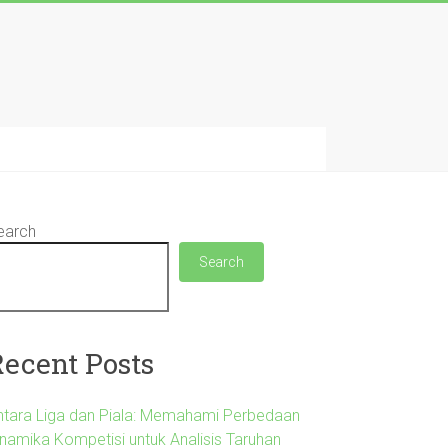
earch
Search
Recent Posts
ntara Liga dan Piala: Memahami Perbedaan
inamika Kompetisi untuk Analisis Taruhan