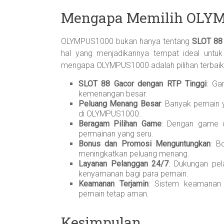
Mengapa Memilih OLY
OLYMPUS1000 bukan hanya tentang
SLOT 88
hal yang menjadikannya tempat ideal untuk 
mengapa OLYMPUS1000 adalah pilihan terbaik
SLOT 88 Gacor dengan RTP Tinggi
: Ga
kemenangan besar.
Peluang Menang Besar
: Banyak pemain 
di OLYMPUS1000.
Beragam Pilihan Game
: Dengan game da
permainan yang seru.
Bonus dan Promosi Menguntungkan
: B
meningkatkan peluang menang.
Layanan Pelanggan 24/7
: Dukungan pe
kenyamanan bagi para pemain.
Keamanan Terjamin
: Sistem keamanan 
pemain tetap aman.
Kesimpulan