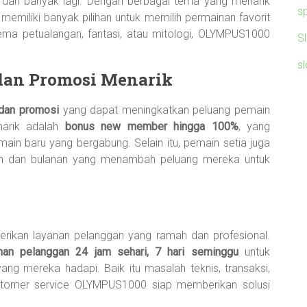
, dan banyak lagi. Dengan berbagai tema yang menarik
s
emiliki banyak pilihan untuk memilih permainan favorit
ma petualangan, fantasi, atau mitologi, OLYMPUS1000
S
sl
an Promosi Menarik
dan promosi
yang dapat meningkatkan peluang pemain
narik adalah
bonus new member hingga 100%
, yang
n baru yang bergabung. Selain itu, pemain setia juga
an dan bulanan yang menambah peluang mereka untuk
kan layanan pelanggan yang ramah dan profesional.
nan pelanggan 24 jam sehari, 7 hari seminggu
untuk
 mereka hadapi. Baik itu masalah teknis, transaksi,
ustomer service OLYMPUS1000 siap memberikan solusi