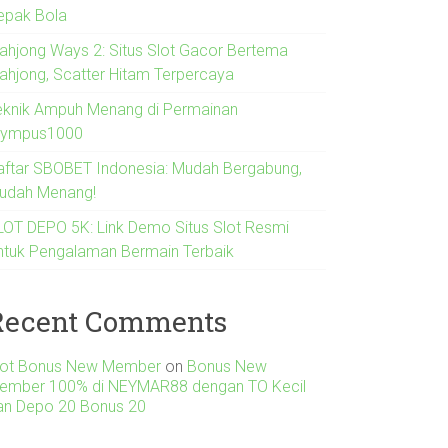
epak Bola
ahjong Ways 2: Situs Slot Gacor Bertema
ahjong, Scatter Hitam Terpercaya
eknik Ampuh Menang di Permainan
lympus1000
aftar SBOBET Indonesia: Mudah Bergabung,
udah Menang!
LOT DEPO 5K: Link Demo Situs Slot Resmi
ntuk Pengalaman Bermain Terbaik
Recent Comments
lot Bonus New Member
on
Bonus New
ember 100% di NEYMAR88 dengan TO Kecil
an Depo 20 Bonus 20