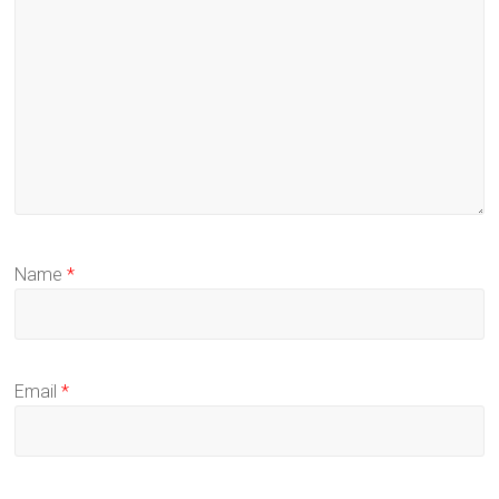
Name
*
Email
*