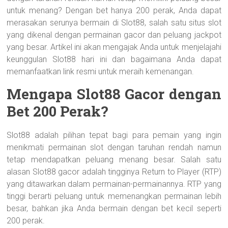
untuk menang? Dengan bet hanya 200 perak, Anda dapat
merasakan serunya bermain di Slot88, salah satu situs slot
yang dikenal dengan permainan gacor dan peluang jackpot
yang besar. Artikel ini akan mengajak Anda untuk menjelajahi
keunggulan Slot88 hari ini dan bagaimana Anda dapat
memanfaatkan link resmi untuk meraih kemenangan.
Mengapa Slot88 Gacor dengan
Bet 200 Perak?
Slot88 adalah pilihan tepat bagi para pemain yang ingin
menikmati permainan slot dengan taruhan rendah namun
tetap mendapatkan peluang menang besar. Salah satu
alasan Slot88 gacor adalah tingginya Return to Player (RTP)
yang ditawarkan dalam permainan-permainannya. RTP yang
tinggi berarti peluang untuk memenangkan permainan lebih
besar, bahkan jika Anda bermain dengan bet kecil seperti
200 perak.