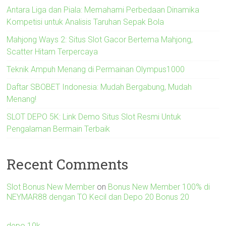
Antara Liga dan Piala: Memahami Perbedaan Dinamika
Kompetisi untuk Analisis Taruhan Sepak Bola
Mahjong Ways 2: Situs Slot Gacor Bertema Mahjong,
Scatter Hitam Terpercaya
Teknik Ampuh Menang di Permainan Olympus1000
Daftar SBOBET Indonesia: Mudah Bergabung, Mudah
Menang!
SLOT DEPO 5K: Link Demo Situs Slot Resmi Untuk
Pengalaman Bermain Terbaik
Recent Comments
Slot Bonus New Member
on
Bonus New Member 100% di
NEYMAR88 dengan TO Kecil dan Depo 20 Bonus 20
depo 10k