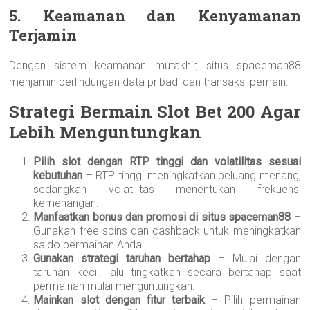
5. Keamanan dan Kenyamanan
Terjamin
Dengan sistem keamanan mutakhir, situs spaceman88
menjamin perlindungan data pribadi dan transaksi pemain.
Strategi Bermain Slot Bet 200 Agar
Lebih Menguntungkan
Pilih slot dengan RTP tinggi dan volatilitas sesuai
kebutuhan
– RTP tinggi meningkatkan peluang menang,
sedangkan volatilitas menentukan frekuensi
kemenangan.
Manfaatkan bonus dan promosi di situs spaceman88
–
Gunakan free spins dan cashback untuk meningkatkan
saldo permainan Anda.
Gunakan strategi taruhan bertahap
– Mulai dengan
taruhan kecil, lalu tingkatkan secara bertahap saat
permainan mulai menguntungkan.
Mainkan slot dengan fitur terbaik
– Pilih permainan