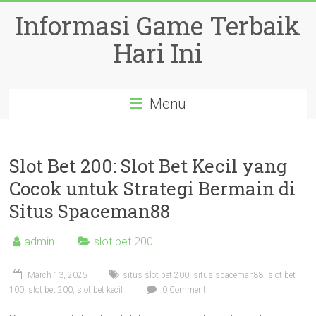
Skip
Informasi Game Terbaik
to
content
Hari Ini
Menu
Slot Bet 200: Slot Bet Kecil yang
Cocok untuk Strategi Bermain di
Situs Spaceman88
admin
slot bet 200
March 13, 2025
situs slot bet 200
,
situs spaceman88
,
slot bet
100
,
slot bet 200
,
slot bet kecil
0 Comment