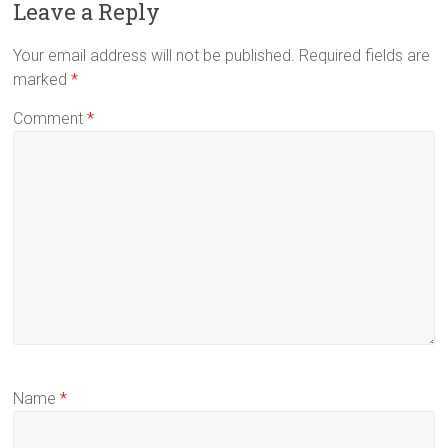
Leave a Reply
Your email address will not be published.
Required fields are
marked
*
Comment
*
Name
*