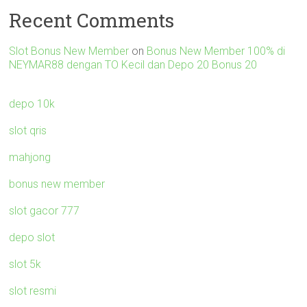
Recent Comments
Slot Bonus New Member
on
Bonus New Member 100% di
NEYMAR88 dengan TO Kecil dan Depo 20 Bonus 20
depo 10k
slot qris
mahjong
bonus new member
slot gacor 777
depo slot
slot 5k
slot resmi