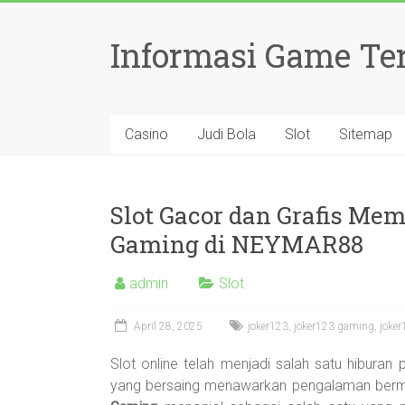
Skip
to
Informasi Game Ter
content
Casino
Judi Bola
Slot
Sitemap
Slot Gacor dan Grafis M
Gaming di NEYMAR88
admin
Slot
April 28, 2025
joker123
,
joker123 gaming
,
joker
Slot online telah menjadi salah satu hiburan
yang bersaing menawarkan pengalaman bermai