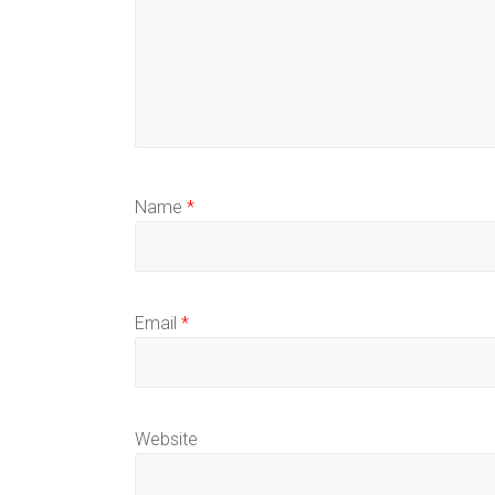
Name
*
Email
*
Website