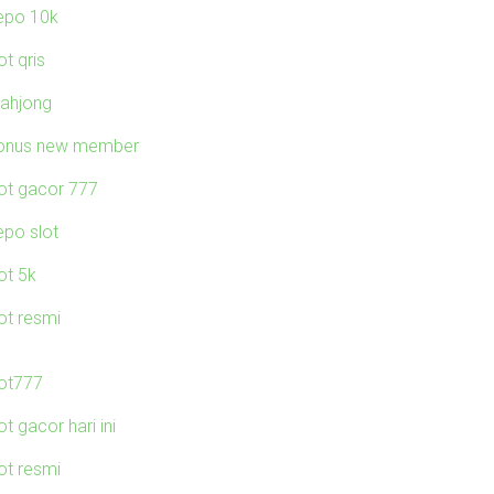
epo 10k
ot qris
ahjong
onus new member
lot gacor 777
epo slot
ot 5k
ot resmi
lot777
ot gacor hari ini
ot resmi