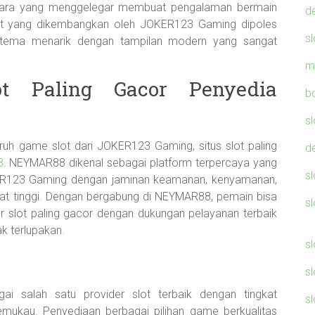
suara yang menggelegar membuat pengalaman bermain
d
slot yang dikembangkan oleh JOKER123 Gaming dipoles
sl
a-tema menarik dengan tampilan modern yang sangat
m
t Paling Gacor Penyedia
b
s
ruh game slot dari JOKER123 Gaming, situs slot paling
d
8
. NEYMAR88 dikenal sebagai platform terpercaya yang
sl
ER123 Gaming dengan jaminan keamanan, kenyamanan,
t tinggi. Dengan bergabung di NEYMAR88, pemain bisa
sl
er slot paling gacor dengan dukungan pelayanan terbaik
k terlupakan.
s
sl
i salah satu provider slot terbaik dengan tingkat
sl
mukau. Penyediaan berbagai pilihan game berkualitas