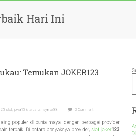
baik Hari Ini
emukau: Temukan JOKER123
S
123 slot
,
joker123 terbaru
,
neymar88
0 Comment
 paling populer di dunia maya, dengan berbagai provider
A
n terbaik. Di antara banyaknya provider,
slot joker
123
D