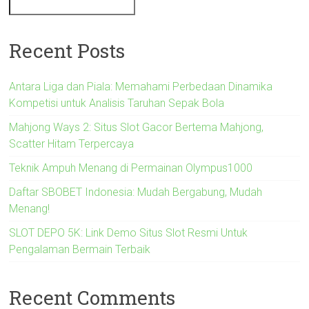
Recent Posts
Antara Liga dan Piala: Memahami Perbedaan Dinamika
Kompetisi untuk Analisis Taruhan Sepak Bola
Mahjong Ways 2: Situs Slot Gacor Bertema Mahjong,
Scatter Hitam Terpercaya
Teknik Ampuh Menang di Permainan Olympus1000
Daftar SBOBET Indonesia: Mudah Bergabung, Mudah
Menang!
SLOT DEPO 5K: Link Demo Situs Slot Resmi Untuk
Pengalaman Bermain Terbaik
Recent Comments