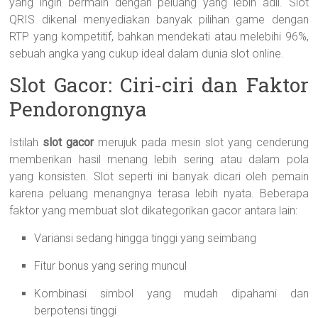
yang ingin bermain dengan peluang yang lebih adil. Slot
QRIS dikenal menyediakan banyak pilihan game dengan
RTP yang kompetitif, bahkan mendekati atau melebihi 96%,
sebuah angka yang cukup ideal dalam dunia slot online.
Slot Gacor: Ciri-ciri dan Faktor
Pendorongnya
Istilah
slot gacor
merujuk pada mesin slot yang cenderung
memberikan hasil menang lebih sering atau dalam pola
yang konsisten. Slot seperti ini banyak dicari oleh pemain
karena peluang menangnya terasa lebih nyata. Beberapa
faktor yang membuat slot dikategorikan gacor antara lain:
Variansi sedang hingga tinggi yang seimbang
Fitur bonus yang sering muncul
Kombinasi simbol yang mudah dipahami dan
berpotensi tinggi