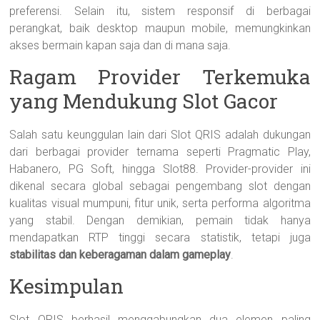
preferensi. Selain itu, sistem responsif di berbagai
perangkat, baik desktop maupun mobile, memungkinkan
akses bermain kapan saja dan di mana saja.
Ragam Provider Terkemuka
yang Mendukung Slot Gacor
Salah satu keunggulan lain dari Slot QRIS adalah dukungan
dari berbagai provider ternama seperti Pragmatic Play,
Habanero, PG Soft, hingga Slot88. Provider-provider ini
dikenal secara global sebagai pengembang slot dengan
kualitas visual mumpuni, fitur unik, serta performa algoritma
yang stabil. Dengan demikian, pemain tidak hanya
mendapatkan RTP tinggi secara statistik, tetapi juga
stabilitas dan keberagaman dalam gameplay
.
Kesimpulan
Slot QRIS berhasil menggabungkan dua elemen paling