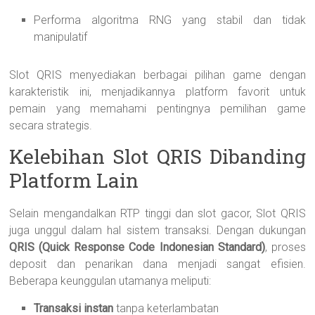
Performa algoritma RNG yang stabil dan tidak
manipulatif
Slot QRIS menyediakan berbagai pilihan game dengan
karakteristik ini, menjadikannya platform favorit untuk
pemain yang memahami pentingnya pemilihan game
secara strategis.
Kelebihan Slot QRIS Dibanding
Platform Lain
Selain mengandalkan RTP tinggi dan slot gacor, Slot QRIS
juga unggul dalam hal sistem transaksi. Dengan dukungan
QRIS (Quick Response Code Indonesian Standard)
, proses
deposit dan penarikan dana menjadi sangat efisien.
Beberapa keunggulan utamanya meliputi:
Transaksi instan
tanpa keterlambatan