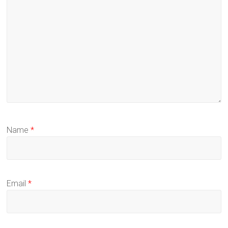
Name
*
Email
*