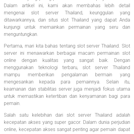
Dalam artikel ini, kami akan membahas lebih detail
mengenai slot server Thailand, keunggulan yang
ditawarkannya, dan situs slot Thailand yang dapat Anda
kunjungi untuk memainkan permainan yang seru dan
menguntungkan.
Pertama, mari kita bahas tentang slot server Thailand. Slot
server ini menawarkan berbagai macam permainan slot
online dengan kualitas yang sangat baik. Dengan
menggunakan teknologi terbaru, slot server Thailand
mampu memberikan pengalaman bermain yang
mengesankan kepada para pemainnya. Selain itu,
keamanan dan stabilitas server juga menjadi fokus utama
untuk memastikan ketertiban dan kenyamanan bagi para
pemain.
Salah satu kelebihan dari slot server Thailand adalah
kecepatan akses yang super gacor. Dalam dunia perjudian
online, kecepatan akses sangat penting agar pemain dapat