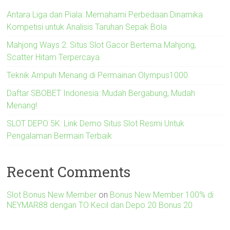
Antara Liga dan Piala: Memahami Perbedaan Dinamika
Kompetisi untuk Analisis Taruhan Sepak Bola
Mahjong Ways 2: Situs Slot Gacor Bertema Mahjong,
Scatter Hitam Terpercaya
Teknik Ampuh Menang di Permainan Olympus1000
Daftar SBOBET Indonesia: Mudah Bergabung, Mudah
Menang!
SLOT DEPO 5K: Link Demo Situs Slot Resmi Untuk
Pengalaman Bermain Terbaik
Recent Comments
Slot Bonus New Member
on
Bonus New Member 100% di
NEYMAR88 dengan TO Kecil dan Depo 20 Bonus 20