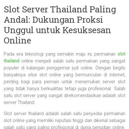
Slot Server Thailand Paling
Andal: Dukungan Proksi
Unggul untuk Kesuksesan
Online
Pada era teknologi yang semakin maju ini, permainan
slot
thailand
online menjadi salah satu permainan yang sangat
populer di kalangan penggemar judi online. Dengan begitu
banyaknya situs slot online yang bermunculan di internet,
penting bagi para pemain untuk menemukan server slot
yang tidak hanya berkualitas tetapi juga profesional. Salah
satu slot server yang sangat direkomendasikan adalah slot
server Thailand.
Slot server thailand adalah salah satu penyedia permainan
slot online yang memiliki reputasi tinggi dan dikenal sebagai
salah satu yang paling profesional di dunia perjudian online.