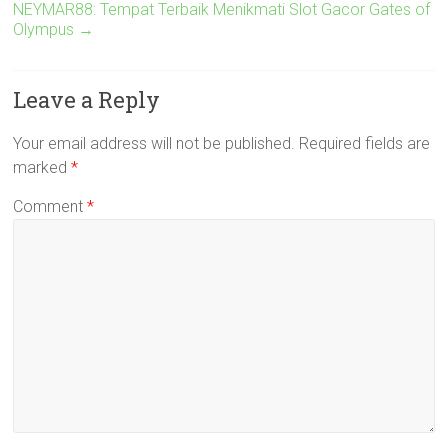
NEYMAR88: Tempat Terbaik Menikmati Slot Gacor Gates of
Olympus
→
Leave a Reply
Your email address will not be published.
Required fields are
marked
*
Comment
*