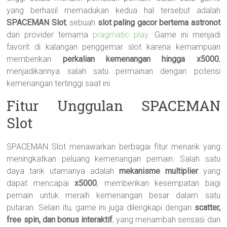
yang berhasil memadukan kedua hal tersebut adalah
SPACEMAN Slot
, sebuah
slot paling gacor bertema astronot
dari provider ternama
pragmatic play
. Game ini menjadi
favorit di kalangan penggemar slot karena kemampuan
memberikan
perkalian kemenangan hingga x5000
,
menjadikannya salah satu permainan dengan potensi
kemenangan tertinggi saat ini.
Fitur Unggulan SPACEMAN
Slot
SPACEMAN Slot menawarkan berbagai fitur menarik yang
meningkatkan peluang kemenangan pemain. Salah satu
daya tarik utamanya adalah
mekanisme multiplier
yang
dapat mencapai
x5000
, memberikan kesempatan bagi
pemain untuk meraih kemenangan besar dalam satu
putaran. Selain itu, game ini juga dilengkapi dengan
scatter,
free spin, dan bonus interaktif
, yang menambah sensasi dan