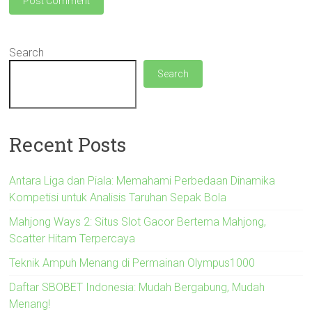
Search
Search
Recent Posts
Antara Liga dan Piala: Memahami Perbedaan Dinamika
Kompetisi untuk Analisis Taruhan Sepak Bola
Mahjong Ways 2: Situs Slot Gacor Bertema Mahjong,
Scatter Hitam Terpercaya
Teknik Ampuh Menang di Permainan Olympus1000
Daftar SBOBET Indonesia: Mudah Bergabung, Mudah
Menang!