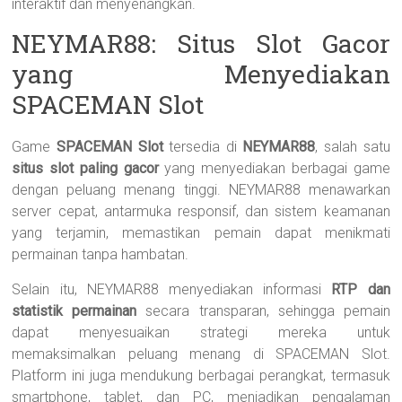
interaktif dan menyenangkan.
NEYMAR88: Situs Slot Gacor
yang Menyediakan
SPACEMAN Slot
Game
SPACEMAN Slot
tersedia di
NEYMAR88
, salah satu
situs slot paling gacor
yang menyediakan berbagai game
dengan peluang menang tinggi. NEYMAR88 menawarkan
server cepat, antarmuka responsif, dan sistem keamanan
yang terjamin, memastikan pemain dapat menikmati
permainan tanpa hambatan.
Selain itu, NEYMAR88 menyediakan informasi
RTP dan
statistik permainan
secara transparan, sehingga pemain
dapat menyesuaikan strategi mereka untuk
memaksimalkan peluang menang di SPACEMAN Slot.
Platform ini juga mendukung berbagai perangkat, termasuk
smartphone, tablet, dan PC, menjadikan pengalaman