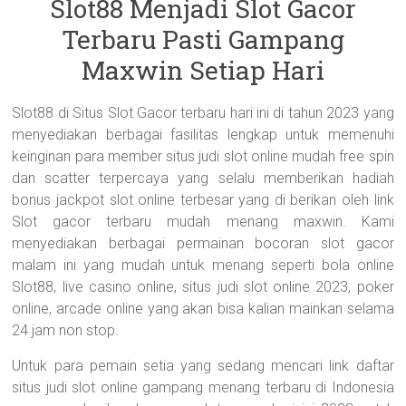
Slot88 Menjadi Slot Gacor
Terbaru Pasti Gampang
Maxwin Setiap Hari
Slot88 di Situs Slot Gacor terbaru hari ini di tahun 2023 yang
menyediakan berbagai fasilitas lengkap untuk memenuhi
keinginan para member situs judi slot online mudah free spin
dan scatter terpercaya yang selalu memberikan hadiah
bonus jackpot slot online terbesar yang di berikan oleh link
Slot gacor terbaru mudah menang maxwin. Kami
menyediakan berbagai permainan bocoran slot gacor
malam ini yang mudah untuk menang seperti bola online
Slot88, live casino online, situs judi slot online 2023, poker
online, arcade online yang akan bisa kalian mainkan selama
24 jam non stop.
Untuk para pemain setia yang sedang mencari link daftar
situs judi slot online gampang menang terbaru di Indonesia