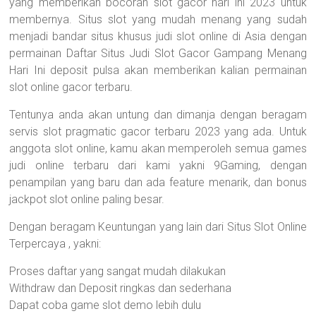
yang memberikan bocoran slot gacor hari ini 2023 untuk
membernya. Situs slot yang mudah menang yang sudah
menjadi bandar situs khusus judi slot online di Asia dengan
permainan Daftar Situs Judi Slot Gacor Gampang Menang
Hari Ini deposit pulsa akan memberikan kalian permainan
slot online gacor terbaru.
Tentunya anda akan untung dan dimanja dengan beragam
servis slot pragmatic gacor terbaru 2023 yang ada. Untuk
anggota slot online, kamu akan memperoleh semua games
judi online terbaru dari kami yakni 9Gaming, dengan
penampilan yang baru dan ada feature menarik, dan bonus
jackpot slot online paling besar.
Dengan beragam Keuntungan yang lain dari Situs Slot Online
Terpercaya , yakni:
Proses daftar yang sangat mudah dilakukan
Withdraw dan Deposit ringkas dan sederhana
Dapat coba game slot demo lebih dulu