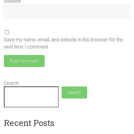
Website
Save my name, email, and website in this browser for the
next time I comment.
Search
Search
Recent Posts