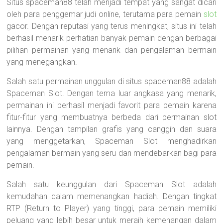
Situs spaceman88 telah menjadi tempat yang sangat dicari
oleh para penggemar judi online, terutama para pemain
slot
gacor. Dengan reputasi yang terus meningkat, situs ini telah
berhasil menarik perhatian banyak pemain dengan berbagai
pilihan permainan yang menarik dan pengalaman bermain
yang menegangkan.
Salah satu permainan unggulan di situs spaceman88 adalah
Spaceman Slot. Dengan tema luar angkasa yang menarik,
permainan ini berhasil menjadi favorit para pemain karena
fitur-fitur yang membuatnya berbeda dari permainan slot
lainnya. Dengan tampilan grafis yang canggih dan suara
yang menggetarkan, Spaceman Slot menghadirkan
pengalaman bermain yang seru dan mendebarkan bagi para
pemain.
Salah satu keunggulan dari Spaceman Slot adalah
kemudahan dalam memenangkan hadiah. Dengan tingkat
RTP (Return to Player) yang tinggi, para pemain memiliki
peluang yang lebih besar untuk meraih kemenangan dalam