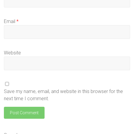
Email
*
Website
Save my name, email, and website in this browser for the
next time I comment.