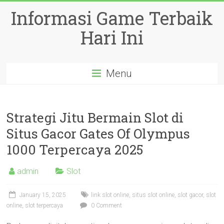
Skip
Informasi Game Terbaik
to
content
Hari Ini
Menu
Strategi Jitu Bermain Slot di
Situs Gacor Gates Of Olympus
1000 Terpercaya 2025
admin
Slot
January 15, 2025
link slot online
,
situs slot online
,
slot gacor
,
slot
online
,
slot terpercaya
0 Comment