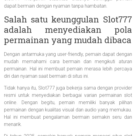
dapat bermain dengan nyaman tanpa hambatan.
Salah satu keunggulan Slot777
adalah menyediakan pola
permainan yang mudah dibaca
Dengan antarmuka yang user-friendly, pemain dapat dengan
mudah memahami cara bermain dan mengikuti aturan
permainan. Hal ini membuat pemain merasa lebih percaya
diri dan nyaman saat bermain di situs ini.
Tidak hanya itu, Slot777 juga bekerja sama dengan provider
resmi untuk menyediakan berbagai varian permainan slot
online. Dengan begitu, pemain memiliki banyak pilihan
permainan dengan kualitas visual dan audio yang memukau.
Hal ini membuat pengalaman bermain semakin seru dan
menarik.