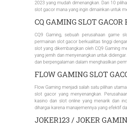
2023 yang mudah dimenangkan. Dari 10 pilihan
slot gacor mana yang ingin dimainkan untuk
CQ GAMING SLOT GACOR H
CQ9 Gaming, sebuah perusahaan game slo
permainan slot gacor berkualitas tinggi dengan
slot yang dikembangkan oleh CQ9 Gaming men
yang jernih dan menyenangkan untuk didengar.
dan berpengalaman dalam menghasilkan permai
FLOW GAMING SLOT GACO
Flow Gaming menjadi salah satu pilihan utama
slot gacor yang menyenangkan. Perusahaan
kasino dan slot online yang menarik dan ino
dihargai karena manajemennya yang efektif dan
JOKER123 / JOKER GAMIN