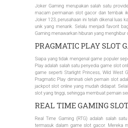
Joker Gaming merupakan salah satu provide
macam permainan slot gacor dan tembak ik
Joker 123, perusahaan ini telah dikenal luas kar
unik yang menarik. Selalu menjadi favorit ba
Gaming menawarkan hiburan yang menghibur 
PRAGMATIC PLAY SLOT
Siapa yang tidak mengenal game populer sepe
Play adalah salah satu penyedia game slot on
game seperti Starlight Princess, Wild West
Pragmatic Play diminati oleh pemain slot a
jackpot slot online yang mudah didapat. Sel
slot yang tinggi, sehingga membuat pemain sem
REAL TIME GAMING SLO
Real Time Gaming (RTG) adalah salah satu
termasuk dalam game slot gacor. Mereka 