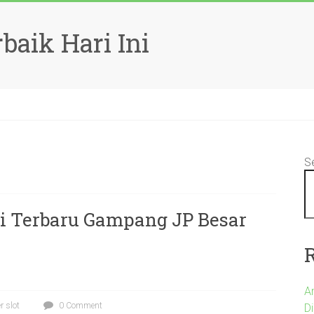
baik Hari Ini
S
ni Terbaru Gampang JP Besar
A
r slot
0 Comment
D