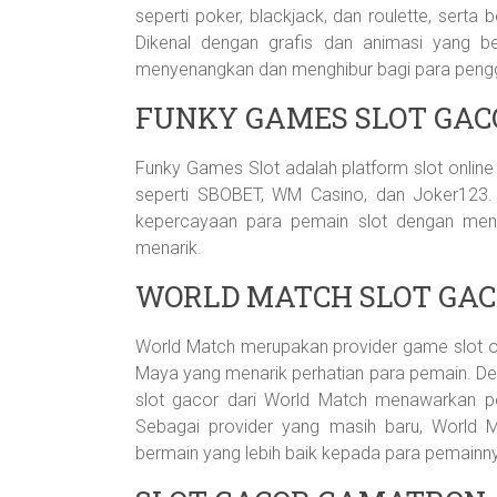
seperti poker, blackjack, dan roulette, ser
Dikenal dengan grafis dan animasi yang be
menyenangkan dan menghibur bagi para pen
FUNKY GAMES SLOT GAC
Funky Games Slot adalah platform slot onlin
seperti SBOBET, WM Casino, dan Joker123. M
kepercayaan para pemain slot dengan men
menarik.
WORLD MATCH SLOT GA
World Match merupakan provider game slot o
Maya yang menarik perhatian para pemain. Denga
slot gacor dari World Match menawarkan 
Sebagai provider yang masih baru, World 
bermain yang lebih baik kepada para pemainn