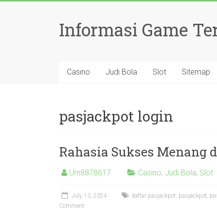
Skip
to
Informasi Game Ter
content
Casino
Judi Bola
Slot
Sitemap
pasjackpot login
Rahasia Sukses Menang di
Urn8878617
Casino
,
Judi Bola
,
Slot
July 13, 2024
daftar pasjackpot
,
pasjackpot
,
pa
Comment