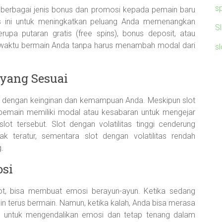
s
 berbagai jenis bonus dan promosi kepada pemain baru
 ini untuk meningkatkan peluang Anda memenangkan
S
rupa putaran gratis (free spins), bonus deposit, atau
waktu bermain Anda tanpa harus menambah modal dari
sl
 yang Sesuai
uai dengan keinginan dan kemampuan Anda. Meskipun slot
pemain memiliki modal atau kesabaran untuk mengejar
 slot tersebut. Slot dengan volatilitas tinggi cenderung
 teratur, sementara slot dengan volatilitas rendah
.
si
pot, bisa membuat emosi berayun-ayun. Ketika sedang
n terus bermain. Namun, ketika kalah, Anda bisa merasa
ing untuk mengendalikan emosi dan tetap tenang dalam