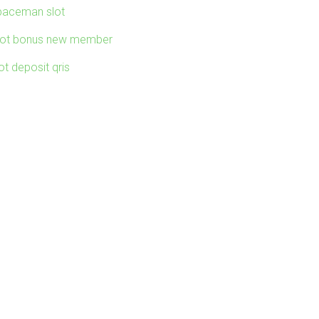
paceman slot
lot bonus new member
ot deposit qris