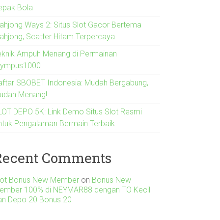
epak Bola
ahjong Ways 2: Situs Slot Gacor Bertema
ahjong, Scatter Hitam Terpercaya
eknik Ampuh Menang di Permainan
lympus1000
aftar SBOBET Indonesia: Mudah Bergabung,
udah Menang!
LOT DEPO 5K: Link Demo Situs Slot Resmi
ntuk Pengalaman Bermain Terbaik
Recent Comments
lot Bonus New Member
on
Bonus New
ember 100% di NEYMAR88 dengan TO Kecil
an Depo 20 Bonus 20