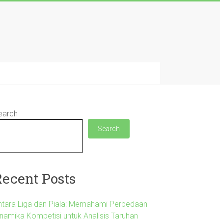
earch
Search
Recent Posts
ntara Liga dan Piala: Memahami Perbedaan
inamika Kompetisi untuk Analisis Taruhan