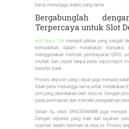
harus menunggu waktu yang lama.
Bergabunglah deng
Terpercaya untuk Slot D
slot depo 10k
menjadi pilihan yang sangat di
kemudahan dalam melakukan transaksi d
menggunakan metode pembayaran QRIS, par
mudah dan cepat tanpa perlu repot-repot 
transfer bank.
Proses deposit yang cepat juga menjadi sala
tidak perlu menunggu lama untuk melakukan t
slot yang disediakan oleh situs ini. Dengan pr
pada permainan dan memiliki pengalaman ber
Selain itu, situs SPACEMAN88 juga menjadi p
Dengan reputasi yang baik dan layanan ya
nyaman dalam bermain di situs ini. Proses d