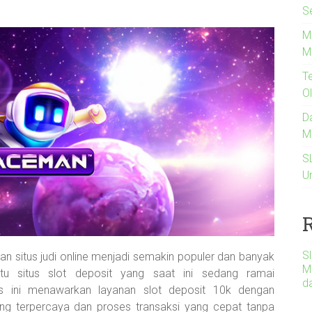
S
M
M
T
O
D
M
S
U
S
aan situs judi online menjadi semakin populer dan banyak
M
atu situs slot deposit yang saat ini sedang ramai
d
s ini menawarkan layanan slot deposit 10k dengan
 terpercaya dan proses transaksi yang cepat tanpa