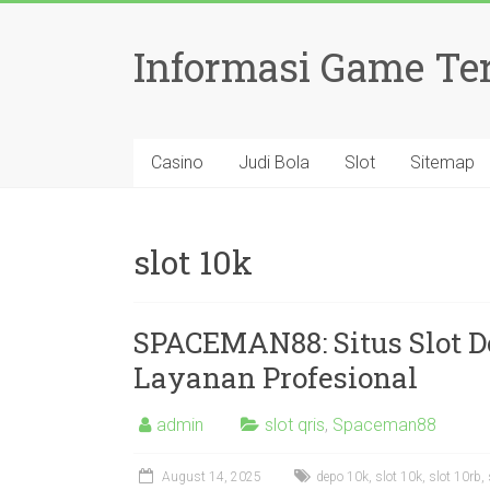
Skip
to
Informasi Game Ter
content
Casino
Judi Bola
Slot
Sitemap
slot 10k
SPACEMAN88: Situs Slot D
Layanan Profesional
admin
slot qris
,
Spaceman88
August 14, 2025
depo 10k
,
slot 10k
,
slot 10rb
,