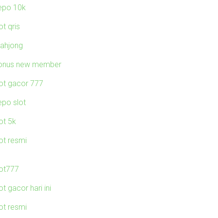
epo 10k
ot qris
ahjong
onus new member
lot gacor 777
epo slot
ot 5k
ot resmi
lot777
ot gacor hari ini
ot resmi