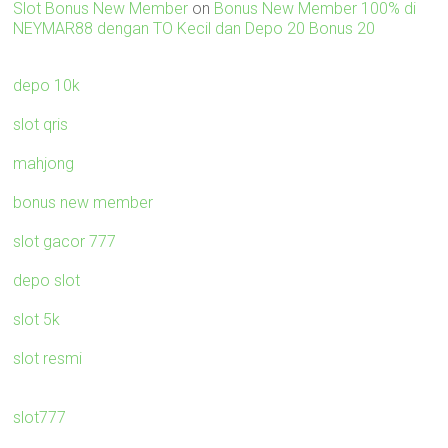
Slot Bonus New Member
on
Bonus New Member 100% di
NEYMAR88 dengan TO Kecil dan Depo 20 Bonus 20
depo 10k
slot qris
mahjong
bonus new member
slot gacor 777
depo slot
slot 5k
slot resmi
slot777