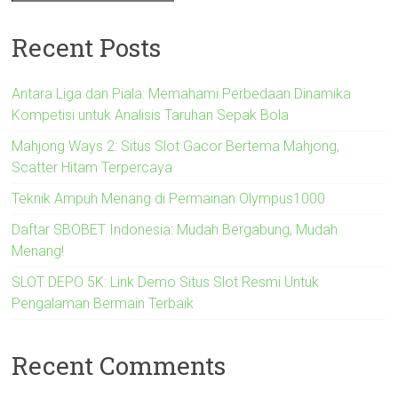
Recent Posts
Antara Liga dan Piala: Memahami Perbedaan Dinamika
Kompetisi untuk Analisis Taruhan Sepak Bola
Mahjong Ways 2: Situs Slot Gacor Bertema Mahjong,
Scatter Hitam Terpercaya
Teknik Ampuh Menang di Permainan Olympus1000
Daftar SBOBET Indonesia: Mudah Bergabung, Mudah
Menang!
SLOT DEPO 5K: Link Demo Situs Slot Resmi Untuk
Pengalaman Bermain Terbaik
Recent Comments