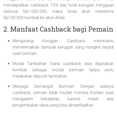
mendapatkan cashback 10% dari total kerugian mingguan
sebesar Rp1.000.000, maka Anda akan menerima
Rp100.000 kembali ke akun Anda.
2. Manfaat Cashback bagi Pemain
Mengurangi Kerugian: Cashback membantu
meminimalkan dampak kerugian yang mungkin terjadi
saat bermain.
Modal Tambahan: Dana cashback bisa digunakan
kembali sebagai modal bermain tanpa perlu
melakukan deposit tambahan.
Menjaga Semangat Bermain: Dengan adanya
cashback, pemain tidak mudah merasa frustasi saat
mengalami kekalahan, karena masih ada
pengembalian dana yang bisa dimanfaatkan.