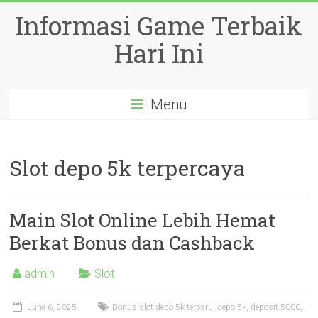
Skip
Informasi Game Terbaik
to
content
Hari Ini
Menu
Slot depo 5k terpercaya
Main Slot Online Lebih Hemat
Berkat Bonus dan Cashback
admin
Slot
June 6, 2025
Bonus slot depo 5k terbaru
,
depo 5k
,
deposit 5000
,