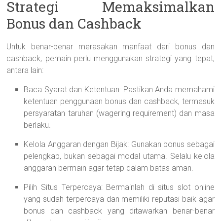
Strategi Memaksimalkan
Bonus dan Cashback
Untuk benar-benar merasakan manfaat dari bonus dan
cashback, pemain perlu menggunakan strategi yang tepat,
antara lain:
Baca Syarat dan Ketentuan: Pastikan Anda memahami
ketentuan penggunaan bonus dan cashback, termasuk
persyaratan taruhan (wagering requirement) dan masa
berlaku.
Kelola Anggaran dengan Bijak: Gunakan bonus sebagai
pelengkap, bukan sebagai modal utama. Selalu kelola
anggaran bermain agar tetap dalam batas aman.
Pilih Situs Terpercaya: Bermainlah di situs slot online
yang sudah terpercaya dan memiliki reputasi baik agar
bonus dan cashback yang ditawarkan benar-benar