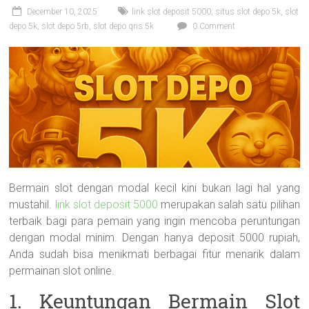
December 10, 2025
link slot deposit 5000
,
situs slot depo 5k
,
slot
depo 5k
,
slot depo 5rb
,
slot depo qris 5k
0 Comment
Bermain slot dengan modal kecil kini bukan lagi hal yang
mustahil.
link slot deposit 5000
merupakan salah satu pilihan
terbaik bagi para pemain yang ingin mencoba peruntungan
dengan modal minim. Dengan hanya deposit 5000 rupiah,
Anda sudah bisa menikmati berbagai fitur menarik dalam
permainan slot online.
1. Keuntungan Bermain Slot