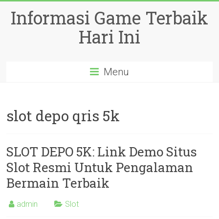
Skip
Informasi Game Terbaik
to
content
Hari Ini
Menu
slot depo qris 5k
SLOT DEPO 5K: Link Demo Situs
Slot Resmi Untuk Pengalaman
Bermain Terbaik
admin
Slot