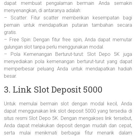
dapat membuat pengalaman bermain Anda semakin
menyenangkan, di antaranya adalah:
– Scatter: Fitur scatter memberikan kesempatan bagi
pemain untuk mendapatkan putaran tambahan secara
gratis.
– Free Spin: Dengan fitur free spin, Anda dapat memutar
gulungan slot tanpa perlu menggunakan modal.
– Pola Kemenangan Berturut-turut: Slot Depo 5K juga
menyediakan pola kemenangan berturut-turut yang dapat
memperbesar peluang Anda untuk mendapatkan hadiah
besar.
3. Link Slot Deposit 5000
Untuk memulai bermain slot dengan modal kecil, Anda
dapat menggunakan link slot deposit 5000 yang tersedia di
situs resmi Slot Depo 5K. Dengan mengakses link tersebut,
Anda dapat melakukan deposit dengan mudah dan cepat,
serta mulai menikmati berbagai fitur menarik dalam