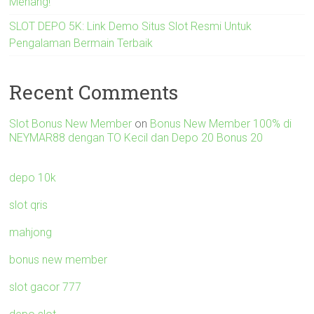
Menang!
SLOT DEPO 5K: Link Demo Situs Slot Resmi Untuk
Pengalaman Bermain Terbaik
Recent Comments
Slot Bonus New Member
on
Bonus New Member 100% di
NEYMAR88 dengan TO Kecil dan Depo 20 Bonus 20
depo 10k
slot qris
mahjong
bonus new member
slot gacor 777