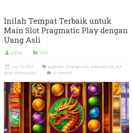
Inilah Tempat Terbaik untuk
Main Slot Pragmatic Play dengan
Uang Asli
admin
Slot
July 19, 2024
pragmatic
,
pragmatic play
,
pragmatic slot
,
slot
gacor
,
slot pragmatic
0 Comment