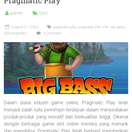
Pragmatic Play
admin
Slot
August 21, 2024
pragmatic play
,
pragmatic slot
,
slot
,
slot gacor
,
slot pragmatic
0 Comment
Dalam dunia industri game online, Pragmatic Play telah
menjadi salah satu pemimpin terdepan dalam menyediakan
produk-produk yang inovatif dan berkualitas tinggi. Dikenal
dengan berbagai game slot online mereka yang menarik
dan menghibur, Pragmatic Play telah berhasil memberikan