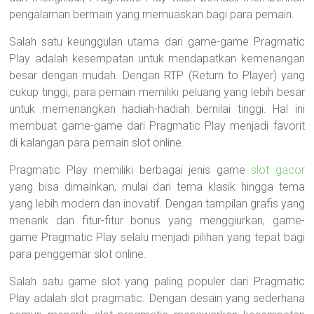
pengalaman bermain yang memuaskan bagi para pemain.
Salah satu keunggulan utama dari game-game Pragmatic
Play adalah kesempatan untuk mendapatkan kemenangan
besar dengan mudah. Dengan RTP (Return to Player) yang
cukup tinggi, para pemain memiliki peluang yang lebih besar
untuk memenangkan hadiah-hadiah bernilai tinggi. Hal ini
membuat game-game dari Pragmatic Play menjadi favorit
di kalangan para pemain slot online.
Pragmatic Play memiliki berbagai jenis game
slot gacor
yang bisa dimainkan, mulai dari tema klasik hingga tema
yang lebih modern dan inovatif. Dengan tampilan grafis yang
menarik dan fitur-fitur bonus yang menggiurkan, game-
game Pragmatic Play selalu menjadi pilihan yang tepat bagi
para penggemar slot online.
Salah satu game slot yang paling populer dari Pragmatic
Play adalah slot pragmatic. Dengan desain yang sederhana