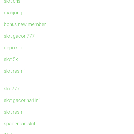
slot qris
mahjong
bonus new member
slot gacor 777
depo slot
slot 5k
slot resmi
slot777
slot gacor hari ini
slot resmi
spaceman slot