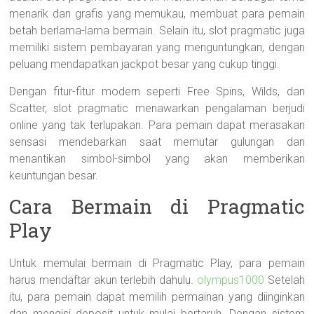
menarik dan grafis yang memukau, membuat para pemain
betah berlama-lama bermain. Selain itu, slot pragmatic juga
memiliki sistem pembayaran yang menguntungkan, dengan
peluang mendapatkan jackpot besar yang cukup tinggi.
Dengan fitur-fitur modern seperti Free Spins, Wilds, dan
Scatter, slot pragmatic menawarkan pengalaman berjudi
online yang tak terlupakan. Para pemain dapat merasakan
sensasi mendebarkan saat memutar gulungan dan
menantikan simbol-simbol yang akan memberikan
keuntungan besar.
Cara Bermain di Pragmatic
Play
Untuk memulai bermain di Pragmatic Play, para pemain
harus mendaftar akun terlebih dahulu.
olympus1000
Setelah
itu, para pemain dapat memilih permainan yang diinginkan
dan mengisi deposit untuk mulai bertaruh. Dengan sistem