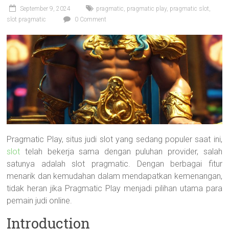
September 9, 2024
pragmatic
,
pragmatic play
,
pragmatic slot
,
slot pragmatic
0 Comment
Pragmatic Play, situs judi slot yang sedang populer saat ini,
slot
telah bekerja sama dengan puluhan provider, salah
satunya adalah slot pragmatic. Dengan berbagai fitur
menarik dan kemudahan dalam mendapatkan kemenangan,
tidak heran jika Pragmatic Play menjadi pilihan utama para
pemain judi online.
Introduction