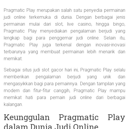
Pragmatic Play merupakan salah satu penyedia permainan
judi online terkemuka di dunia. Dengan berbagai jenis
permainan mulai dari slot, live casino, hingga bingo,
Pragmatic Play menyediakan pengalaman berjudi yang
lengkap bagi para penggemar judi online. Selain itu,
Pragmatic Play juga terkenal dengan inovasi-inovasi
terbarunya yang membuat permainan lebih menarik dan
memikat.
Sebagai situs judi slot gacor hari ini, Pragmatic Play selalu
memberikan pengalaman berjudi yang unik dan
mengasyikkan bagi para pemainnya. Dengan tampilan yang
modern dan fitur-fitur canggih, Pragmatic Play mampu
memikat hati para pemain judi online dari berbagai
kalangan.
Keunggulan Pragmatic Play
dalam Dunia Judi Online