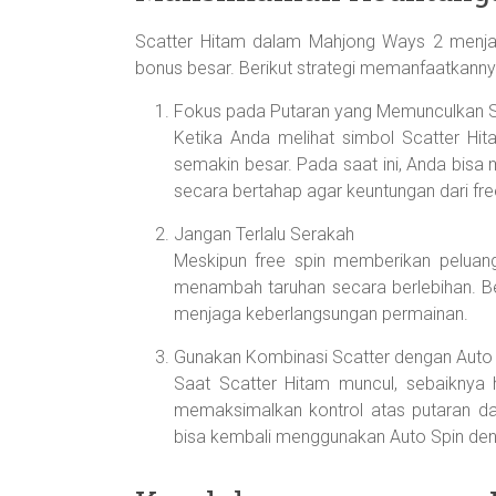
Scatter Hitam dalam Mahjong Ways 2 menjad
bonus besar. Berikut strategi memanfaatkanny
Fokus pada Putaran yang Memunculkan S
Ketika Anda melihat simbol Scatter Hita
semakin besar. Pada saat ini, Anda bis
secara bertahap agar keuntungan dari free
Jangan Terlalu Serakah
Meskipun free spin memberikan peluang 
menambah taruhan secara berlebihan. Be
menjaga keberlangsungan permainan.
Gunakan Kombinasi Scatter dengan Auto
Saat Scatter Hitam muncul, sebaiknya
memaksimalkan kontrol atas putaran dan
bisa kembali menggunakan Auto Spin den