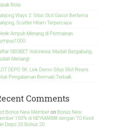
epak Bola
ahjong Ways 2: Situs Slot Gacor Bertema
ahjong, Scatter Hitam Terpercaya
eknik Ampuh Menang di Permainan
lympus1000
aftar SBOBET Indonesia: Mudah Bergabung,
udah Menang!
LOT DEPO 5K: Link Demo Situs Slot Resmi
ntuk Pengalaman Bermain Terbaik
Recent Comments
lot Bonus New Member
on
Bonus New
ember 100% di NEYMAR88 dengan TO Kecil
an Depo 20 Bonus 20