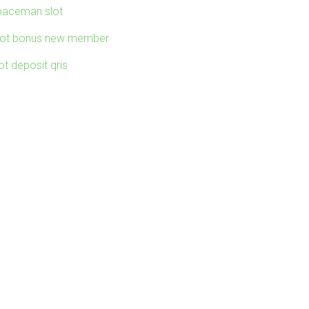
paceman slot
lot bonus new member
ot deposit qris