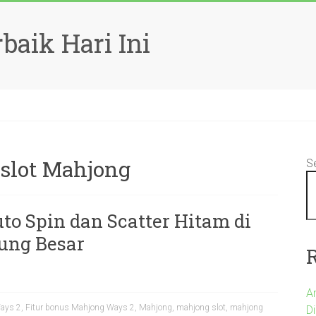
baik Hari Ini
 slot Mahjong
S
to Spin dan Scatter Hitam di
ung Besar
A
ays 2
,
Fitur bonus Mahjong Ways 2
,
Mahjong
,
mahjong slot
,
mahjong
D