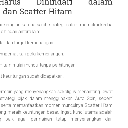
arus Dihindari dalam
 dan Scatter Hitam
i kerugian karena salah strategi dalam memakai kedua
ihindari antara lain:
al dan target kemenangan.
memperhatikan pola kemenangan.
itam mulai muncul tanpa perhitungan.
at keuntungan sudah didapatkan.
rmain yang menyenangkan sekaligus menantang lewat
strategi bijak dalam menggunakan Auto Spin, seperti
, serta memanfaatkan momen munculnya Scatter Hitam
ng meraih keuntungan besar. Ingat, kunci utama adalah
ng baik agar permainan tetap menyenangkan dan