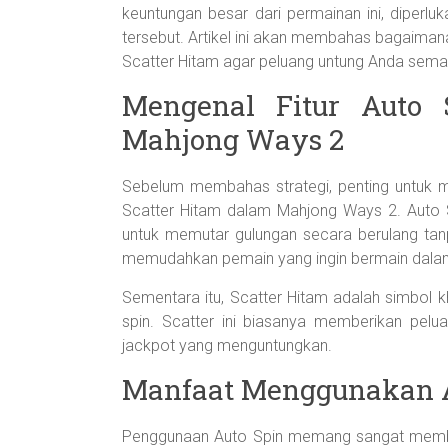
keuntungan besar dari permainan ini, diperl
tersebut. Artikel ini akan membahas bagaima
Scatter Hitam agar peluang untung Anda semak
Mengenal Fitur Auto 
Mahjong Ways 2
Sebelum membahas strategi, penting untuk m
Scatter Hitam dalam Mahjong Ways 2. Auto 
untuk memutar gulungan secara berulang tanp
memudahkan pemain yang ingin bermain dalam
Sementara itu, Scatter Hitam adalah simbol 
spin. Scatter ini biasanya memberikan pe
jackpot yang menguntungkan.
Manfaat Menggunakan A
Penggunaan Auto Spin memang sangat memba