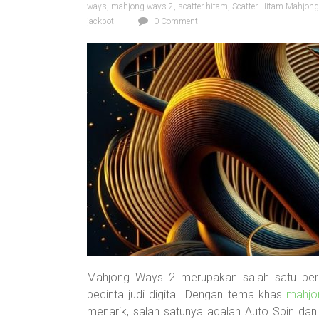
ways
,
mahjong ways 2
,
scatter hitam
,
Scatter Hitam Mahjon
jackpot
0 Comment
Mahjong Ways 2 merupakan salah satu perm
pecinta judi digital. Dengan tema khas
mahjo
menarik, salah satunya adalah Auto Spin da