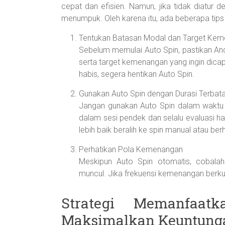
cepat dan efisien. Namun, jika tidak diatur de
menumpuk. Oleh karena itu, ada beberapa tips
Tentukan Batasan Modal dan Target Ke
Sebelum memulai Auto Spin, pastikan A
serta target kemenangan yang ingin dicap
habis, segera hentikan Auto Spin.
Gunakan Auto Spin dengan Durasi Terbat
Jangan gunakan Auto Spin dalam waktu 
dalam sesi pendek dan selalu evaluasi ha
lebih baik beralih ke spin manual atau ber
Perhatikan Pola Kemenangan
Meskipun Auto Spin otomatis, cobala
muncul. Jika frekuensi kemenangan berkur
Strategi Memanfaat
Maksimalkan Keuntung