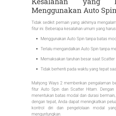
Kesalahan yang H
Menggunakan Auto Spin
Tidak sedikit pemain yang akhirnya mengalam
fitur ini. Beberapa kesalahan umum yang harus d
Menggunakan Auto Spin tanpa batas mod
Terlalu mengandalkan Auto Spin tanpa 
Memaksakan taruhan besar saat Scatter H
Tidak berhenti pada waktu yang tepat sa
Mahjong Ways 2 memberikan pengalaman be
fitur Auto Spin dan Scatter Hitam. Dengan 
menentukan batas modal dan durasi bermain
dengan tepat, Anda dapat meningkatkan pelua
kontrol diri dan pengelolaan modal ya
menguntungkan.