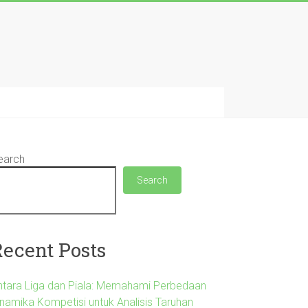
earch
Search
Recent Posts
ntara Liga dan Piala: Memahami Perbedaan
inamika Kompetisi untuk Analisis Taruhan