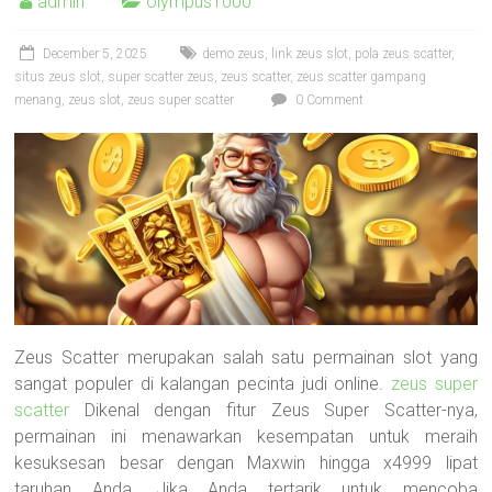
admin
olympus1000
December 5, 2025
demo zeus
,
link zeus slot
,
pola zeus scatter
,
situs zeus slot
,
super scatter zeus
,
zeus scatter
,
zeus scatter gampang
menang
,
zeus slot
,
zeus super scatter
0 Comment
Zeus Scatter merupakan salah satu permainan slot yang
sangat populer di kalangan pecinta judi online.
zeus super
scatter
Dikenal dengan fitur Zeus Super Scatter-nya,
permainan ini menawarkan kesempatan untuk meraih
kesuksesan besar dengan Maxwin hingga x4999 lipat
taruhan Anda. Jika Anda tertarik untuk mencoba