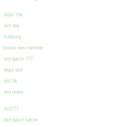
depo 10k
slot qris
mahjong
bonus new member
slot gacor 777
depo slot
slot 5k
slot resmi
slot777
slot gacor hari ini