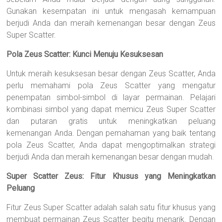
Gunakan kesempatan ini untuk mengasah kemampuan
berjudi Anda dan meraih kemenangan besar dengan Zeus
Super Scatter.
Pola Zeus Scatter: Kunci Menuju Kesuksesan
Untuk meraih kesuksesan besar dengan Zeus Scatter, Anda
perlu memahami pola Zeus Scatter yang mengatur
penempatan simbol-simbol di layar permainan. Pelajari
kombinasi simbol yang dapat memicu Zeus Super Scatter
dan putaran gratis untuk meningkatkan peluang
kemenangan Anda. Dengan pemahaman yang baik tentang
pola Zeus Scatter, Anda dapat mengoptimalkan strategi
berjudi Anda dan meraih kemenangan besar dengan mudah.
Super Scatter Zeus: Fitur Khusus yang Meningkatkan
Peluang
Fitur Zeus Super Scatter adalah salah satu fitur khusus yang
membuat permainan Zeus Scatter begitu menarik. Dengan