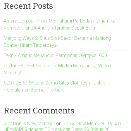
Recent Posts
Antara Liga dan Piala: Memahami Perbedaan Dinamika
Kompetisi untuk Analisis Taruhan Sepak Bola
Mahjong Ways 2: Situs Slot Gacor Bertema Mahjong,
Scatter Hitam Terpercaya
Teknik Ampuh Menang di Permainan Olympus1000
Daftar SBOBET Indonesia: Mudah Bergabung, Mudah
Menang!
SLOT DEPO 5K: Link Demo Situs Slot Resmi Untuk
Pengalaman Bermain Terbaik
Recent Comments
Slot Bonus New Member
on
Bonus New Member 100% di
NEYMAR88 dengan TO Kecil dan Depo 20 Bonus 20