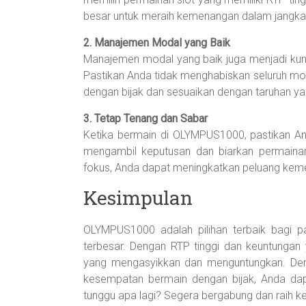
besar untuk meraih kemenangan dalam jangka 
2. Manajemen Modal yang Baik
Manajemen modal yang baik juga menjadi ku
Pastikan Anda tidak menghabiskan seluruh mo
dengan bijak dan sesuaikan dengan taruhan y
3. Tetap Tenang dan Sabar
Ketika bermain di OLYMPUS1000, pastikan An
mengambil keputusan dan biarkan permaina
fokus, Anda dapat meningkatkan peluang ke
Kesimpulan
OLYMPUS1000 adalah pilihan terbaik bagi p
terbesar. Dengan RTP tinggi dan keuntungan
yang mengasyikkan dan menguntungkan. Den
kesempatan bermain dengan bijak, Anda da
tunggu apa lagi? Segera bergabung dan raih 