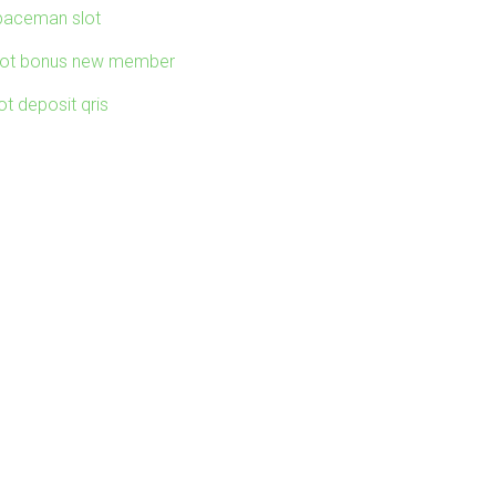
paceman slot
lot bonus new member
ot deposit qris