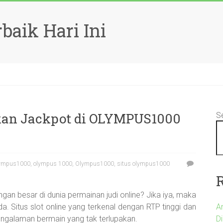
baik Hari Ini
kan Jackpot di OLYMPUS1000
S
olympus1000
,
olympus 1000
,
Olympus1000
,
situs olympus1000
an besar di dunia permainan judi online? Jika iya, maka
. Situs slot online yang terkenal dengan RTP tinggi dan
A
engalaman bermain yang tak terlupakan.
D