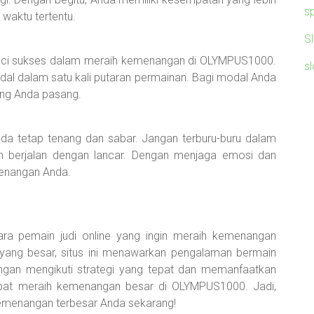
s
waktu tertentu.
S
nci sukses dalam meraih kemenangan di OLYMPUS1000.
sl
dal dalam satu kali putaran permainan. Bagi modal Anda
ang Anda pasang.
da tetap tenang dan sabar. Jangan terburu-buru dalam
n berjalan dengan lancar. Dengan menjaga emosi dan
menangan Anda.
ara pemain judi online yang ingin meraih kemenangan
 yang besar, situs ini menawarkan pengalaman bermain
gan mengikuti strategi yang tepat dan memanfaatkan
pat meraih kemenangan besar di OLYMPUS1000. Jadi,
kemenangan terbesar Anda sekarang!