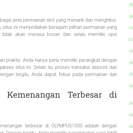
d
sl
ai jenis permainan slot yang menarik dan menghibur.
rn, situs ini menyediakan beragam pilihan permainan yang
m
 tidak akan merasa bosan dan selalu memiliki opsi
b
s
 praktis. Anda hanya perlu memiliki perangkat dengan
d
kses situs ini. Selain itu, proses transaksi deposit dan
sl
Dengan begitu, Anda dapat fokus pada permainan dan
sl
ih Kemenangan Terbesar di
s
sl
 kemenangan terbesar di OLYMPUS1000 adalah dengan
sl
ggi. Dengan begitu, Anda memiliki kesempatan yang lebih