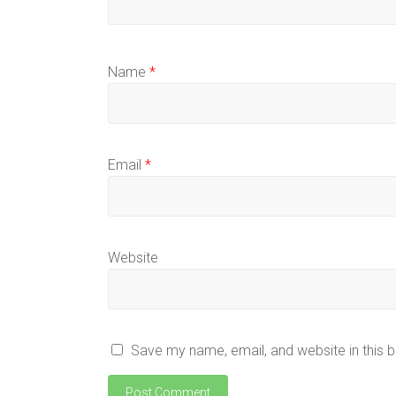
Name
*
Email
*
Website
Save my name, email, and website in this 