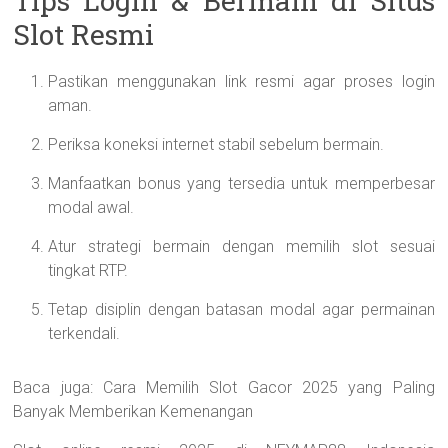
Tips Login & Bermain di Situs
Slot Resmi
Pastikan menggunakan link resmi agar proses login
aman.
Periksa koneksi internet stabil sebelum bermain.
Manfaatkan bonus yang tersedia untuk memperbesar
modal awal.
Atur strategi bermain dengan memilih slot sesuai
tingkat RTP.
Tetap disiplin dengan batasan modal agar permainan
terkendali.
Baca juga: Cara Memilih Slot Gacor 2025 yang Paling
Banyak Memberikan Kemenangan