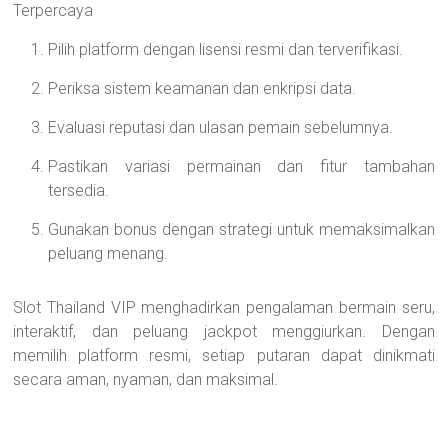
Terpercaya
Pilih platform dengan lisensi resmi dan terverifikasi.
Periksa sistem keamanan dan enkripsi data.
Evaluasi reputasi dan ulasan pemain sebelumnya.
Pastikan variasi permainan dan fitur tambahan
tersedia.
Gunakan bonus dengan strategi untuk memaksimalkan
peluang menang.
Slot Thailand VIP menghadirkan pengalaman bermain seru,
interaktif, dan peluang jackpot menggiurkan. Dengan
memilih platform resmi, setiap putaran dapat dinikmati
secara aman, nyaman, dan maksimal.