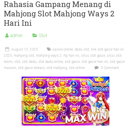
Rahasia Gampang Menang di
Mahjong Slot Mahjong Ways 2
Hari Ini
admin
Slot
August 15, 2025
casino online
,
dadu slot
,
link slot gacor hari ini
2025
,
mahjong slot
,
mahjong ways 2
,
rtp hari ini
,
situs slot gacor
,
situs slot
resmi
,
slot
,
slot dadu
,
slot dadu online
,
slot gacor
,
slot gacor hari ini
,
slot gacor
maxwin
,
slot gacor terbaru
,
slot mahjong
,
slot online
0 Comment