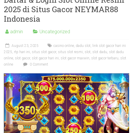
2025 di Situs Gacor NEYMAR88
Indonesia
admin
Uncategorized
August 23, 2025
casino online
,
dadu slot
,
link slot gacor hari ini
2025
,
rtp hari ini
,
situs slot gacor
,
situs slot resmi
,
slot
,
slot dadu
,
slot dadu
online
,
slot gacor
,
slot gacor hari ini
,
slot gacor maxwin
,
slot gacor terbaru
,
slot
online
0 Comment