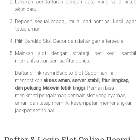
Lakukan pendaftaran dengan data yang valid untuk
akun baru.
Deposit sesuai modal, mulai dari nominal kecil agar
tetap aman.
Pilih Bandito Slot Gacor dari daftar game tersedia.
Mainkan slot dengan strategi bet kecil sambil
memanfaatkan semua fitur bonus.
Daftar di link resmi Bandito Slot Gacor hari ini
memastikan
akses aman, server stabil, fitur lengkap,
dan peluang Maxwin lebih tinggi
. Pemain bisa
menikmati pengalaman bermain slot yang nyaman,
aman, dan tetap memiliki kesempatan memenangkan
jackpot setiap hari.
Daftar & Login Slot Online Resmi