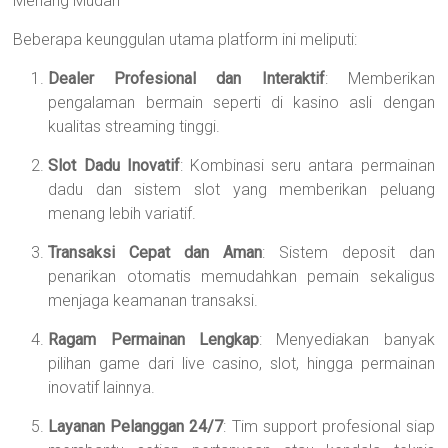
Menang Mudah
Beberapa keunggulan utama platform ini meliputi:
Dealer Profesional dan Interaktif
: Memberikan
pengalaman bermain seperti di kasino asli dengan
kualitas streaming tinggi.
Slot Dadu Inovatif
: Kombinasi seru antara permainan
dadu dan sistem slot yang memberikan peluang
menang lebih variatif.
Transaksi Cepat dan Aman
: Sistem deposit dan
penarikan otomatis memudahkan pemain sekaligus
menjaga keamanan transaksi.
Ragam Permainan Lengkap
: Menyediakan banyak
pilihan game dari live casino, slot, hingga permainan
inovatif lainnya.
Layanan Pelanggan 24/7
: Tim support profesional siap