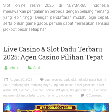
Slot online resmi 2025 di NEYMAR88 Indonesia
menawarkan pengalaman berbeda dengan peluang menang
yang lebih tinggi. Dengan pendaftaran mudah, login cepat,
serta pilihan game gacor, pemain dapat merasakan sensasi
jackpot besar setiap hari.
Live Casino & Slot Dadu Terbaru
2025: Agen Casino Pilihan Tepat
admin
Slot
August 20, 2025
casino online
,
dadu slot
,
link slot gacor hari ini
2025
,
mahjong slot
,
mahjong ways 2
,
rtp hari ini
,
situs slot gacor
,
situs slot
resmi
,
slot
,
slot dadu
,
slot dadu online
,
slot gacor
,
slot gacor hari ini
,
slot gacor
maxwin
,
slot gacor terbaru
,
slot mahjong
,
slot online
0 Comment