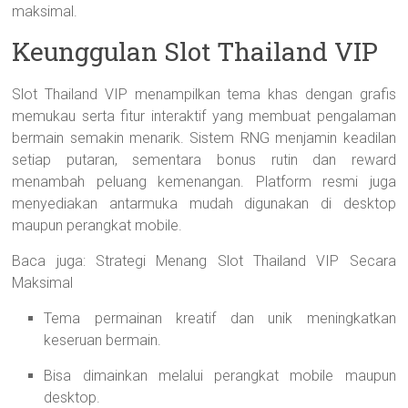
maksimal.
Keunggulan Slot Thailand VIP
Slot Thailand VIP menampilkan tema khas dengan grafis
memukau serta fitur interaktif yang membuat pengalaman
bermain semakin menarik. Sistem RNG menjamin keadilan
setiap putaran, sementara bonus rutin dan reward
menambah peluang kemenangan. Platform resmi juga
menyediakan antarmuka mudah digunakan di desktop
maupun perangkat mobile.
Baca juga: Strategi Menang Slot Thailand VIP Secara
Maksimal
Tema permainan kreatif dan unik meningkatkan
keseruan bermain.
Bisa dimainkan melalui perangkat mobile maupun
desktop.