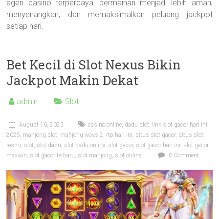
agen casino terpercaya, permainan menjadi lebih aman,
menyenangkan, dan memaksimalkan peluang jackpot
setiap hari.
Bet Kecil di Slot Nexus Bikin
Jackpot Makin Dekat
admin
Slot
August 16, 2025
casino online
,
dadu slot
,
link slot gacor hari ini
2025
,
mahjong slot
,
mahjong ways 2
,
rtp hari ini
,
situs slot gacor
,
situs slot
resmi
,
slot
,
slot dadu
,
slot dadu online
,
slot gacor
,
slot gacor hari ini
,
slot gacor
maxwin
,
slot gacor terbaru
,
slot mahjong
,
slot online
0 Comment