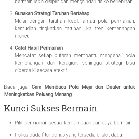
bermain lebih disiplin dan menghindari risiko berlebihan.
Gunakan Strategi Taruhan Bertahap
Mulai dengan taruhan kecil, amati pola permainan,
kemudian tingkatkan taruhan jika tren kemenangan
muncul.
Catat Hasil Permainan
Mencatat setiap putaran membantu mengenali pola
kemenangan dan kerugian, sehingga strategi bisa
diperbaiki secara efektif.
Baca juga:
Cara Membaca Pola Meja dan Dealer untuk
Meningkatkan Peluang Menang
Kunci Sukses Bermain
Pilih permainan sesuai kemampuan dan gaya bermain
Fokus pada fitur bonus yang tersedia di slot dadu