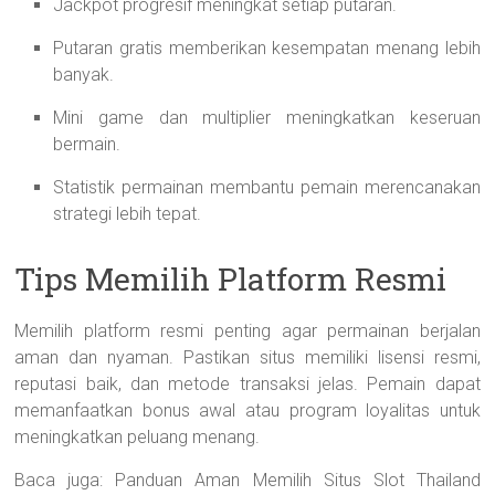
Jackpot progresif meningkat setiap putaran.
Putaran gratis memberikan kesempatan menang lebih
banyak.
Mini game dan multiplier meningkatkan keseruan
bermain.
Statistik permainan membantu pemain merencanakan
strategi lebih tepat.
Tips Memilih Platform Resmi
Memilih platform resmi penting agar permainan berjalan
aman dan nyaman. Pastikan situs memiliki lisensi resmi,
reputasi baik, dan metode transaksi jelas. Pemain dapat
memanfaatkan bonus awal atau program loyalitas untuk
meningkatkan peluang menang.
Baca juga: Panduan Aman Memilih Situs Slot Thailand