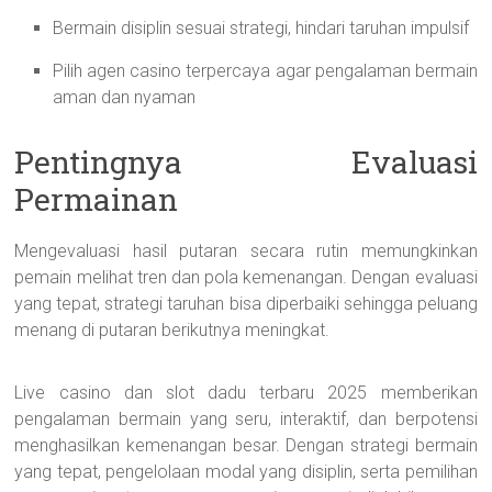
Bermain disiplin sesuai strategi, hindari taruhan impulsif
Pilih agen casino terpercaya agar pengalaman bermain
aman dan nyaman
Pentingnya Evaluasi
Permainan
Mengevaluasi hasil putaran secara rutin memungkinkan
pemain melihat tren dan pola kemenangan. Dengan evaluasi
yang tepat, strategi taruhan bisa diperbaiki sehingga peluang
menang di putaran berikutnya meningkat.
Live casino dan slot dadu terbaru 2025 memberikan
pengalaman bermain yang seru, interaktif, dan berpotensi
menghasilkan kemenangan besar. Dengan strategi bermain
yang tepat, pengelolaan modal yang disiplin, serta pemilihan