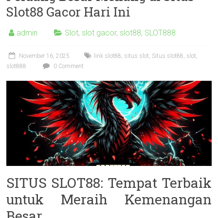
Slot88 Gacor Hari Ini
admin
Slot
,
slot gacor
,
slot88
,
SLOT888
November 16, 2025
link slot88
,
situs slot
,
Situs slot88
,
slot
,
slot888
0 Comment
SITUS SLOT88: Tempat Terbaik
untuk Meraih Kemenangan
Besar