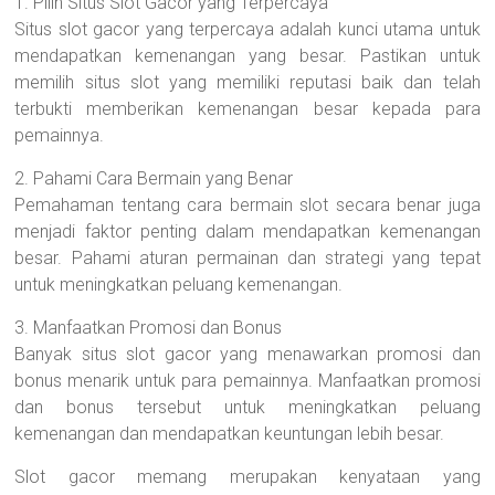
1. Pilih Situs Slot Gacor yang Terpercaya
Situs slot gacor yang terpercaya adalah kunci utama untuk
mendapatkan kemenangan yang besar. Pastikan untuk
memilih situs slot yang memiliki reputasi baik dan telah
terbukti memberikan kemenangan besar kepada para
pemainnya.
2. Pahami Cara Bermain yang Benar
Pemahaman tentang cara bermain slot secara benar juga
menjadi faktor penting dalam mendapatkan kemenangan
besar. Pahami aturan permainan dan strategi yang tepat
untuk meningkatkan peluang kemenangan.
3. Manfaatkan Promosi dan Bonus
Banyak situs slot gacor yang menawarkan promosi dan
bonus menarik untuk para pemainnya. Manfaatkan promosi
dan bonus tersebut untuk meningkatkan peluang
kemenangan dan mendapatkan keuntungan lebih besar.
Slot gacor memang merupakan kenyataan yang