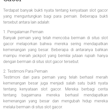
Terdapat banyak bukti nyata tentang kenyataan slot gacor
yang menguntungkan bagi para pemain. Beberapa bukti
tersebut antara lain adalah:
1. Pengalaman Pemain
Banyak pemain yang telah mencoba bermain di situs slot
gacor melaporkan bahwa mereka sering mendapatkan
kemenangan yang besar. Beberapa di antaranya bahkan
mampu meraih jackpot yang bernilai jutaan rupiah hanya
dengan bermain di situs slot gacor tersebut.
2. Testimoni Para Pemain
Testimoni dari para pemain yang telah berhasil meraih
kemenangan besar juga menjadi salah satu bukti nyata
tentang kenyataan slot gacor. Mereka berbagi cerita
tentang bagaimana mereka berhasil mendapatkan
kemenangan yang besar dan mengubah hidup mereka
melalui bermain di situs slot gacor.