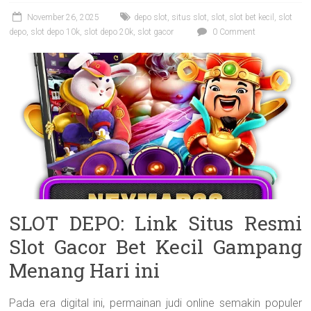
November 26, 2025
depo slot
,
situs slot
,
slot
,
slot bet kecil
,
slot
depo
,
slot depo 10k
,
slot depo 20k
,
slot gacor
0 Comment
SLOT DEPO: Link Situs Resmi
Slot Gacor Bet Kecil Gampang
Menang Hari ini
Pada era digital ini, permainan judi online semakin populer