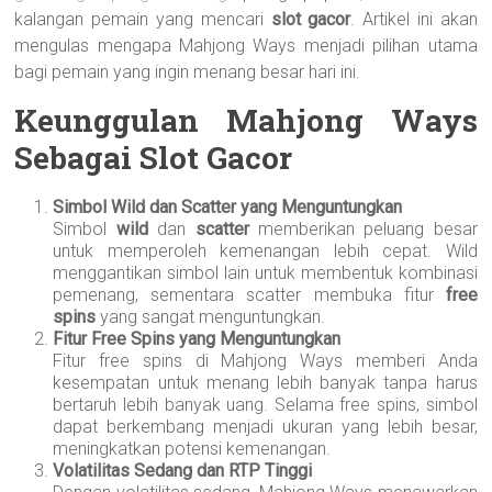
kalangan pemain yang mencari
slot gacor
. Artikel ini akan
mengulas mengapa Mahjong Ways menjadi pilihan utama
bagi pemain yang ingin menang besar hari ini.
Keunggulan Mahjong Ways
Sebagai Slot Gacor
Simbol Wild dan Scatter yang Menguntungkan
Simbol
wild
dan
scatter
memberikan peluang besar
untuk memperoleh kemenangan lebih cepat. Wild
menggantikan simbol lain untuk membentuk kombinasi
pemenang, sementara scatter membuka fitur
free
spins
yang sangat menguntungkan.
Fitur Free Spins yang Menguntungkan
Fitur free spins di Mahjong Ways memberi Anda
kesempatan untuk menang lebih banyak tanpa harus
bertaruh lebih banyak uang. Selama free spins, simbol
dapat berkembang menjadi ukuran yang lebih besar,
meningkatkan potensi kemenangan.
Volatilitas Sedang dan RTP Tinggi