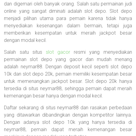
dan digemari oleh banyak orang. Salah satu permainan judi
online yang sangat diminati adalah slot depo. Slot depo
menjadi pilihan utama para pemain karena tidak hanya
menyediakan kesenangan dalam bermain, tetapi juga
memberikan kesempatan untuk meraih jackpot besar
dengan modal kecil.
Salah satu situs
slot gacor
resmi yang menyediakan
permainan slot depo yang gacor dan mudah menang
adalah neymar88. Dengan deposit kecil seperti slot depo
10k dan slot depo 20k, pemain memiliki kesempatan besar
untuk memenangkan jackpot besar. Slot depo 20k hanya
tersedia di situs neymar88, sehingga pemain dapat meraih
kemenangan besar hanya dengan modal kecil.
Daftar sekarang di situs neymar88 dan rasakan perbedaan
yang ditawarkan dibandingkan dengan kompetitor lainnya.
Dengan adanya slot depo 10k yang hanya tersedia di
neymar88, pemain dapat meraih kemenangan besar