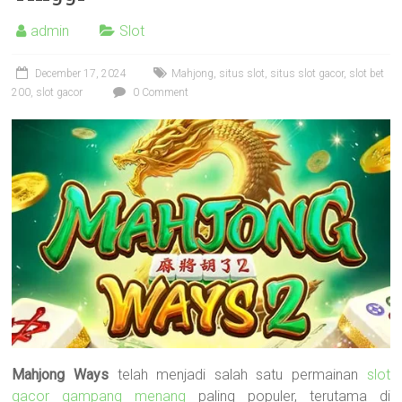
admin
Slot
December 17, 2024
Mahjong
,
situs slot
,
situs slot gacor
,
slot bet
200
,
slot gacor
0 Comment
Mahjong Ways
telah menjadi salah satu permainan
slot
gacor gampang menang
paling populer, terutama di