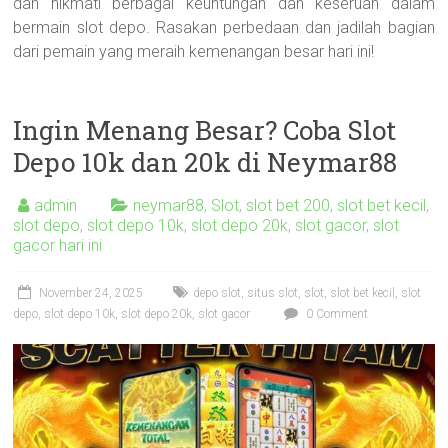
dan nikmati berbagai keuntungan dan keseruan dalam
bermain slot depo. Rasakan perbedaan dan jadilah bagian
dari pemain yang meraih kemenangan besar hari ini!
Ingin Menang Besar? Coba Slot
Depo 10k dan 20k di Neymar88
admin
neymar88
,
Slot
,
slot bet 200
,
slot bet kecil
,
slot depo
,
slot depo 10k
,
slot depo 20k
,
slot gacor
,
slot
gacor hari ini
November 24, 2025
depo slot
,
situs slot
,
slot
,
slot bet kecil
,
slot
depo
,
slot depo 10k
,
slot depo 20k
,
slot gacor
0 Comment