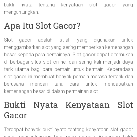
bukti nyata tentang kenyataan slot gacor yang
menguntungkan.
Apa Itu Slot Gacor?
Slot gacor adalah istilah yang digunakan untuk
menggambarkan slot yang sering memberikan kemenangan
besar kepada para pemainnya. Slot gacor dapat ditemukan
di berbagai situs slot online, dan sering kali menjadi daya
tarik utama bagi para pemain untuk bermain. Keberadaan
slot gacor ini membuat banyak pemain merasa tertarik dan
berusaha mencari tahu cara untuk mendapatkan
kemenangan besar di dalam permainan slot.
Bukti Nyata Kenyataan Slot
Gacor
Terdapat banyak bukti nyata tentang kenyataan slot gacor
yang menguntungkan bagi para pemain. Beberapa bukti