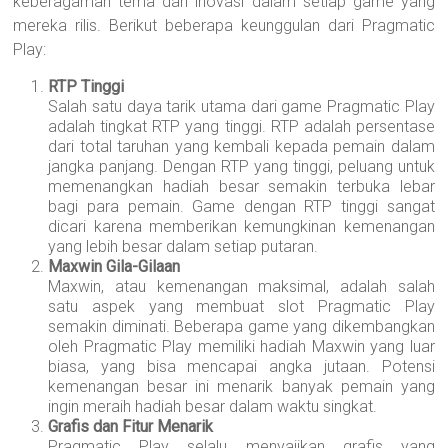
keberagaman tema dan inovasi dalam setiap game yang
mereka rilis. Berikut beberapa keunggulan dari Pragmatic
Play:
RTP Tinggi
Salah satu daya tarik utama dari game Pragmatic Play
adalah tingkat RTP yang tinggi. RTP adalah persentase
dari total taruhan yang kembali kepada pemain dalam
jangka panjang. Dengan RTP yang tinggi, peluang untuk
memenangkan hadiah besar semakin terbuka lebar
bagi para pemain. Game dengan RTP tinggi sangat
dicari karena memberikan kemungkinan kemenangan
yang lebih besar dalam setiap putaran.
Maxwin Gila-Gilaan
Maxwin, atau kemenangan maksimal, adalah salah
satu aspek yang membuat slot Pragmatic Play
semakin diminati. Beberapa game yang dikembangkan
oleh Pragmatic Play memiliki hadiah Maxwin yang luar
biasa, yang bisa mencapai angka jutaan. Potensi
kemenangan besar ini menarik banyak pemain yang
ingin meraih hadiah besar dalam waktu singkat.
Grafis dan Fitur Menarik
Pragmatic Play selalu menyajikan grafis yang