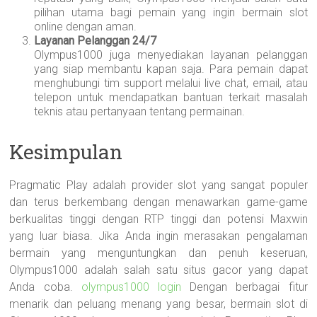
pilihan utama bagi pemain yang ingin bermain slot
online dengan aman.
Layanan Pelanggan 24/7
Olympus1000 juga menyediakan layanan pelanggan
yang siap membantu kapan saja. Para pemain dapat
menghubungi tim support melalui live chat, email, atau
telepon untuk mendapatkan bantuan terkait masalah
teknis atau pertanyaan tentang permainan.
Kesimpulan
Pragmatic Play adalah provider slot yang sangat populer
dan terus berkembang dengan menawarkan game-game
berkualitas tinggi dengan RTP tinggi dan potensi Maxwin
yang luar biasa. Jika Anda ingin merasakan pengalaman
bermain yang menguntungkan dan penuh keseruan,
Olympus1000 adalah salah satu situs gacor yang dapat
Anda coba.
olympus1000 login
Dengan berbagai fitur
menarik dan peluang menang yang besar, bermain slot di