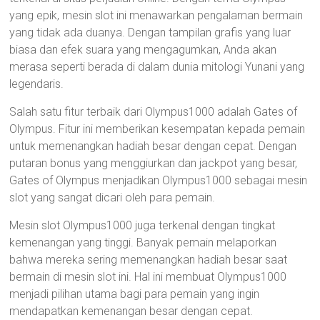
yang epik, mesin slot ini menawarkan pengalaman bermain
yang tidak ada duanya. Dengan tampilan grafis yang luar
biasa dan efek suara yang mengagumkan, Anda akan
merasa seperti berada di dalam dunia mitologi Yunani yang
legendaris.
Salah satu fitur terbaik dari Olympus1000 adalah Gates of
Olympus. Fitur ini memberikan kesempatan kepada pemain
untuk memenangkan hadiah besar dengan cepat. Dengan
putaran bonus yang menggiurkan dan jackpot yang besar,
Gates of Olympus menjadikan Olympus1000 sebagai mesin
slot yang sangat dicari oleh para pemain.
Mesin slot Olympus1000 juga terkenal dengan tingkat
kemenangan yang tinggi. Banyak pemain melaporkan
bahwa mereka sering memenangkan hadiah besar saat
bermain di mesin slot ini. Hal ini membuat Olympus1000
menjadi pilihan utama bagi para pemain yang ingin
mendapatkan kemenangan besar dengan cepat.