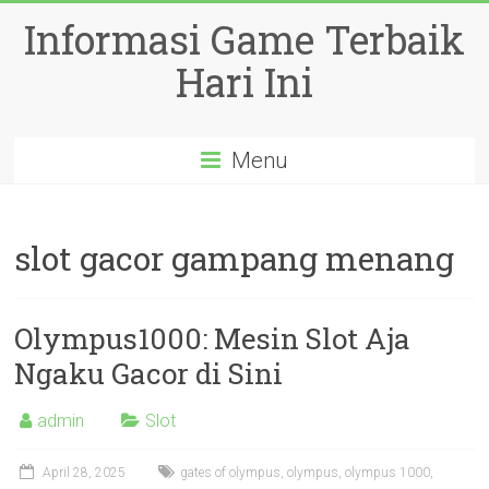
Skip
Informasi Game Terbaik
to
content
Hari Ini
Menu
slot gacor gampang menang
Olympus1000: Mesin Slot Aja
Ngaku Gacor di Sini
admin
Slot
April 28, 2025
gates of olympus
,
olympus
,
olympus 1000
,