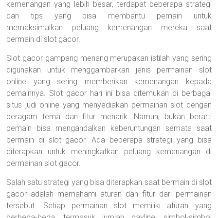
kemenangan yang lebih besar, terdapat beberapa strategi
dan tips yang bisa membantu pemain untuk
memaksimalkan peluang kemenangan mereka saat
bermain di slot gacor.
Slot gacor gampang menang merupakan istilah yang sering
digunakan untuk menggambarkan jenis permainan slot
online yang sering memberikan kemenangan kepada
pemainnya. Slot gacor hari ini bisa ditemukan di berbagai
situs judi online yang menyediakan permainan slot dengan
beragam tema dan fitur menarik. Namun, bukan berarti
pemain bisa mengandalkan keberuntungan semata saat
bermain di slot gacor. Ada beberapa strategi yang bisa
diterapkan untuk meningkatkan peluang kemenangan di
permainan slot gacor.
Salah satu strategi yang bisa diterapkan saat bermain di slot
gacor adalah memahami aturan dan fitur dari permainan
tersebut. Setiap permainan slot memiliki aturan yang
berbeda-beda, termasuk jumlah payline, simbol-simbol