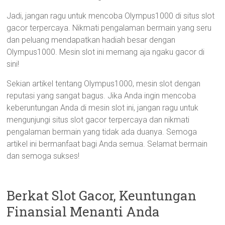
Jadi, jangan ragu untuk mencoba Olympus1000 di situs slot
gacor terpercaya. Nikmati pengalaman bermain yang seru
dan peluang mendapatkan hadiah besar dengan
Olympus1000. Mesin slot ini memang aja ngaku gacor di
sini!
Sekian artikel tentang Olympus1000, mesin slot dengan
reputasi yang sangat bagus. Jika Anda ingin mencoba
keberuntungan Anda di mesin slot ini, jangan ragu untuk
mengunjungi situs slot gacor terpercaya dan nikmati
pengalaman bermain yang tidak ada duanya. Semoga
artikel ini bermanfaat bagi Anda semua. Selamat bermain
dan semoga sukses!
Berkat Slot Gacor, Keuntungan
Finansial Menanti Anda