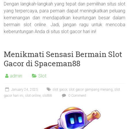
Dengan langkah-langkah yang tepat dan pemilihan situs slot
yang terpercaya, para pemain dapat meningkatkan peluang
kemenangan dan mendapatkan keuntungan besar dalam
bermain slot online. Jadi, jangan ragu untuk mencoba
keberuntungan Anda di situs slot gacor hari ini!
Menikmati Sensasi Bermain Slot
Gacor di Spaceman88
admin
Slot
January 24, 2025
slot gacor
,
slot gacor gampang menang
,
slot
gacor hari ini
,
slot online
,
slot88
0 Comment