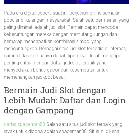
Pada era digital seperti saat ini, perjudian online semakin
populer di kalangan masyarakat. Salah satu permainan yang
paling diminati adalah judi slot. Pemain dapat mencoba
keberuntungan mereka dengan memutar gulungan dan
berharap mendapatkan kombinasi simbol yang
menguntungkan. Berbagai situs judi slot tersedia di internet,
namun tidak semuanya dapat dipercaya. Inilah mengapa
penting untuk mencari daftar judi slot terbaik yang
menyediakan bonus gacor dan kesempatan untuk
memenangkan jackpot besar.
Bermain Judi Slot dengan
Lebih Mudah: Daftar dan Login
dengan Gampang
daftar spaceman88
Salah satu situs judi slot terbaik yang
layak untuk dicoba adalah spaceman88. Situs ini dikenal