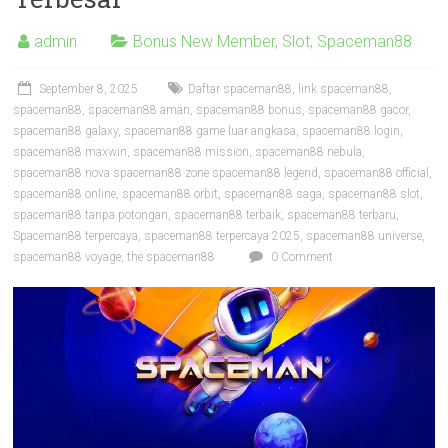
admin
Bonus New Member
,
Slot
,
Spaceman88
September 8, 2025
Daftar spaceman88
,
link spaceman88
,
spaceman88
,
spaceman88 aman
,
spaceman88 bonus
,
spaceman88 gacor
,
spaceman88 galaxy
,
spaceman88 game luar angkasa
,
spaceman88 login
,
spaceman88 maxwin
,
spaceman88 mission
,
spaceman88 nebula
,
spaceman88 nova spaceman88 zone spaceman88 legend
,
spaceman88 official
,
spaceman88 online
,
spaceman88 orbit
,
spaceman88 saga
,
spaceman88 slot
,
spaceman88 tanpa potongan
,
spaceman88 terbaik
,
spaceman88 terbaru
,
Spaceman88 terpercaya
,
spaceman88 terpercaya 2025
,
spaceman88 universe
,
spaceman88 voyage
,
the spaceman88
0 Comment