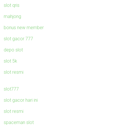
slot qris
mahjong
bonus new member
slot gacor 777
depo slot
slot 5k
slot resmi
slot777
slot gacor hari ini
slot resmi
spaceman slot