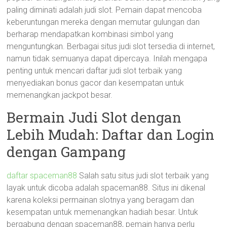
paling diminati adalah judi slot. Pemain dapat mencoba
keberuntungan mereka dengan memutar gulungan dan
berharap mendapatkan kombinasi simbol yang
menguntungkan. Berbagai situs judi slot tersedia di internet,
namun tidak semuanya dapat dipercaya. Inilah mengapa
penting untuk mencari daftar judi slot terbaik yang
menyediakan bonus gacor dan kesempatan untuk
memenangkan jackpot besar.
Bermain Judi Slot dengan
Lebih Mudah: Daftar dan Login
dengan Gampang
daftar spaceman88
Salah satu situs judi slot terbaik yang
layak untuk dicoba adalah spaceman88. Situs ini dikenal
karena koleksi permainan slotnya yang beragam dan
kesempatan untuk memenangkan hadiah besar. Untuk
bergabung dengan spaceman88, pemain hanya perlu