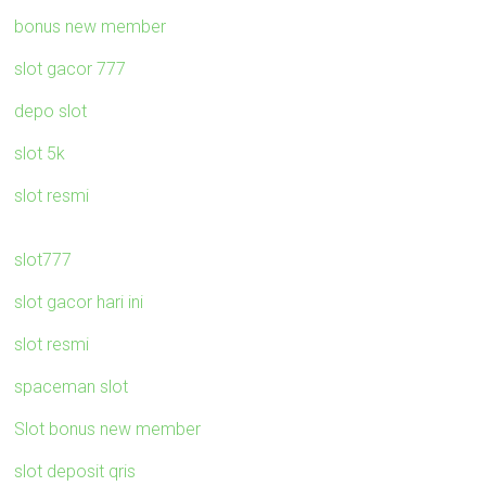
bonus new member
slot gacor 777
depo slot
slot 5k
slot resmi
slot777
slot gacor hari ini
slot resmi
spaceman slot
Slot bonus new member
slot deposit qris