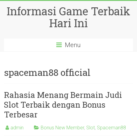
Skip
Informasi Game Terbaik
to
content
Hari Ini
Menu
spaceman88 official
Rahasia Menang Bermain Judi
Slot Terbaik dengan Bonus
Terbesar
admin
Bonus New Member
,
Slot
,
Spaceman88